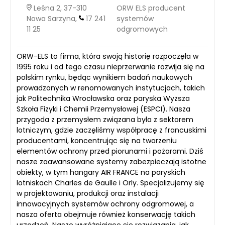
Leśna 2, 37-310
ORW ELS producent
Nowa Sarzyna,
17 241
systemów
11 25
odgromowych
ORW-ELS to firma, która swoją historię rozpoczęła w
1995 roku i od tego czasu nieprzerwanie rozwija się na
polskim rynku, będąc wynikiem badań naukowych
prowadzonych w renomowanych instytucjach, takich
jak Politechnika Wrocławska oraz paryska Wyższa
Szkoła Fizyki i Chemii Przemysłowej (ESPCI). Nasza
przygoda z przemysłem związana była z sektorem
lotniczym, gdzie zaczęliśmy współpracę z francuskimi
producentami, koncentrując się na tworzeniu
elementów ochrony przed piorunami i pożarami. Dziś
nasze zaawansowane syste­my zabezpieczają istotne
obiekty, w tym hangary AIR FRANCE na paryskich
lotniskach Charles de Gaulle i Orly. Specjalizujemy się
w projektowaniu, produkcji oraz instalacji
innowacyjnych systemów ochrony odgromowej, a
nasza oferta obejmuje również konserwację takich
urządzeń. Nasze wyróżniające się rozwiązania, jak