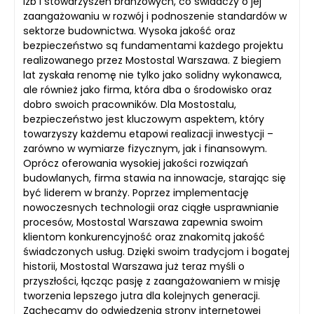
izb i stowarzyszeń branżowych, co świadczy o jej
zaangażowaniu w rozwój i podnoszenie standardów w
sektorze budownictwa. Wysoka jakość oraz
bezpieczeństwo są fundamentami każdego projektu
realizowanego przez Mostostal Warszawa. Z biegiem
lat zyskała renomę nie tylko jako solidny wykonawca,
ale również jako firma, która dba o środowisko oraz
dobro swoich pracowników. Dla Mostostalu,
bezpieczeństwo jest kluczowym aspektem, który
towarzyszy każdemu etapowi realizacji inwestycji –
zarówno w wymiarze fizycznym, jak i finansowym.
Oprócz oferowania wysokiej jakości rozwiązań
budowlanych, firma stawia na innowacje, starając się
być liderem w branży. Poprzez implementację
nowoczesnych technologii oraz ciągłe usprawnianie
procesów, Mostostal Warszawa zapewnia swoim
klientom konkurencyjność oraz znakomitą jakość
świadczonych usług. Dzięki swoim tradycjom i bogatej
historii, Mostostal Warszawa już teraz myśli o
przyszłości, łącząc pasję z zaangażowaniem w misję
tworzenia lepszego jutra dla kolejnych generacji.
Zachęcamy do odwiedzenia strony internetowej