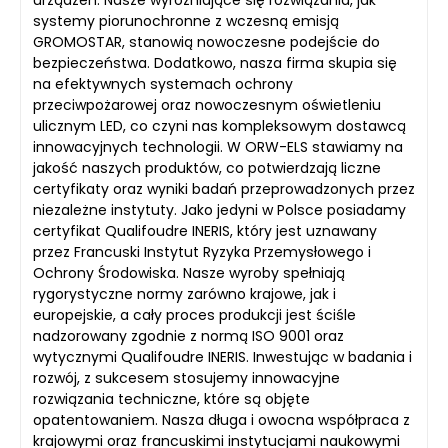
systemy piorunochronne z wczesną emisją
GROMOSTAR, stanowią nowoczesne podejście do
bezpieczeństwa. Dodatkowo, nasza firma skupia się
na efektywnych systemach ochrony
przeciwpożarowej oraz nowoczesnym oświetleniu
ulicznym LED, co czyni nas kompleksowym dostawcą
innowacyjnych technologii. W ORW-ELS stawiamy na
jakość naszych produktów, co potwierdzają liczne
certyfikaty oraz wyniki badań przeprowadzonych przez
niezależne instytuty. Jako jedyni w Polsce posiadamy
certyfikat Qualifoudre INERIS, który jest uznawany
przez Francuski Instytut Ryzyka Przemysłowego i
Ochrony Środowiska. Nasze wyroby spełniają
rygorystyczne normy zarówno krajowe, jak i
europejskie, a cały proces produkcji jest ściśle
nadzorowany zgodnie z normą ISO 9001 oraz
wytycznymi Qualifoudre INERIS. Inwestując w badania i
rozwój, z sukcesem stosujemy innowacyjne
rozwiązania techniczne, które są objęte
opatentowaniem. Nasza długa i owocna współpraca z
krajowymi oraz francuskimi instytucjami naukowymi