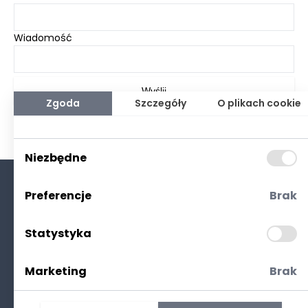
Wiadomość
Wyślij
Zgoda
Szczegóły
O plikach cookie
Niezbędne
Preferencje
Brak
O nas
Kontakt
Statystyka
Polityka prywatności
(RODO. Cookies)
Marketing
Brak