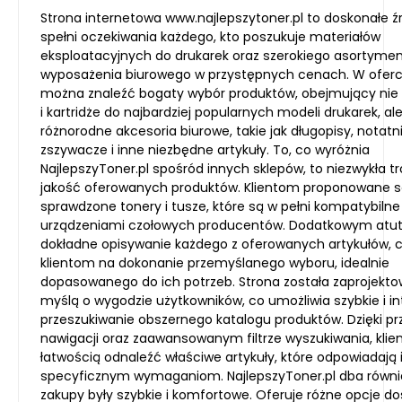
Strona internetowa www.najlepszytoner.pl to doskonałe źr
spełni oczekiwania każdego, kto poszukuje materiałów
eksploatacyjnych do drukarek oraz szerokiego asortyme
wyposażenia biurowego w przystępnych cenach. W oferc
można znaleźć bogaty wybór produktów, obejmujący nie 
i kartridże do najbardziej popularnych modeli drukarek, al
różnorodne akcesoria biurowe, takie jak długopisy, notatni
zszywacze i inne niezbędne artykuły. To, co wyróżnia
NajlepszyToner.pl spośród innych sklepów, to niezwykła t
jakość oferowanych produktów. Klientom proponowane s
sprawdzone tonery i tusze, które są w pełni kompatybilne
urządzeniami czołowych producentów. Dodatkowym atut
dokładne opisywanie każdego z oferowanych artykułów, 
klientom na dokonanie przemyślanego wyboru, idealnie
dopasowanego do ich potrzeb. Strona została zaprojekt
myślą o wygodzie użytkowników, co umożliwia szybkie i in
przeszukiwanie obszernego katalogu produktów. Dzięki prz
nawigacji oraz zaawansowanym filtrze wyszukiwania, klie
łatwością odnaleźć właściwe artykuły, które odpowiadają 
specyficznym wymaganiom. NajlepszyToner.pl dba równie
zakupy były szybkie i komfortowe. Oferuje różne opcje d