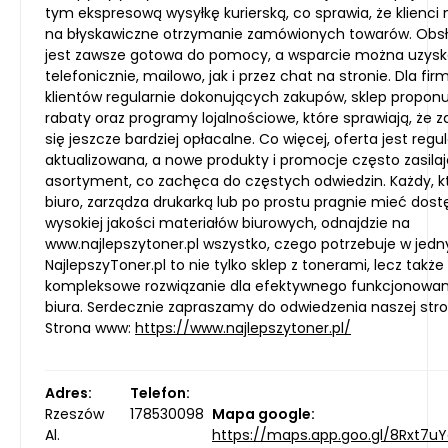
tym ekspresową wysyłkę kurierską, co sprawia, że klienci
na błyskawiczne otrzymanie zamówionych towarów. Obsł
jest zawsze gotowa do pomocy, a wsparcie można uzys
telefonicznie, mailowo, jak i przez chat na stronie. Dla fir
klientów regularnie dokonujących zakupów, sklep proponu
rabaty oraz programy lojalnościowe, które sprawiają, że z
się jeszcze bardziej opłacalne. Co więcej, oferta jest regu
aktualizowana, a nowe produkty i promocje często zasilaj
asortyment, co zachęca do częstych odwiedzin. Każdy, k
biuro, zarządza drukarką lub po prostu pragnie mieć dost
wysokiej jakości materiałów biurowych, odnajdzie na
www.najlepszytoner.pl wszystko, czego potrzebuje w jed
NajlepszyToner.pl to nie tylko sklep z tonerami, lecz także
kompleksowe rozwiązanie dla efektywnego funkcjonowan
biura. Serdecznie zapraszamy do odwiedzenia naszej stro
Strona www:
https://www.najlepszytoner.pl/
Adres:
Telefon:
Rzeszów
178530098
Mapa google:
Al.
https://maps.app.goo.gl/8Rxt7