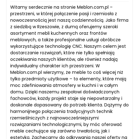
Witamy serdecznie na stronie Meblon.com.pl –
przestrzeni, w której połączenie pasji i rzemiosła z
nowoczesnością jest naszą codziennością. Jako firma
z siedzibą w Rzeszowie, z dumą oferujemy szeroki
asortyment mebli kuchennych oraz frontów
meblowych, a także profesjonalne usługi obróbcze
wykorzystujące technologię CNC. Naszym celem jest
dostarczanie rozwiązań, które nie tylko spełniają
oczekiwania naszych klientów, ale również nadają
indywidualny charakter ich przestrzeni. W
Meblon.com.pl wierzymy, że meble to coś więcej niż
tylko przedmioty użytkowe – to elementy, które mają
moc zdefiniowania atmosfery w kuchni i w całym
domu. Dzięki naszemu zespołowi doświadczonych
fachowców, każdy projekt staje się niepowtarzalny i
doskonale dopasowany do potrzeb klienta. Dążymy do
harmonijnego połączenia tradycyjnych technik
rzemieślniczych z najnowocześniejszymi
rozwiązaniami technologicznymi, by móc oferować
meble cechujące się zarówno trwałością, jak i
estetyką. Zachęcamy do odkrywania naszej oferty na