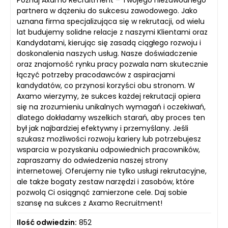
Poznaj Axamo Recruitment – Twojego niezawodnego
partnera w dążeniu do sukcesu zawodowego. Jako
uznana firma specjalizująca się w rekrutacji, od wielu
lat budujemy solidne relacje z naszymi Klientami oraz
Kandydatami, kierując się zasadą ciągłego rozwoju i
doskonalenia naszych usług. Nasze doświadczenie
oraz znajomość rynku pracy pozwala nam skutecznie
łączyć potrzeby pracodawców z aspiracjami
kandydatów, co przynosi korzyści obu stronom. W
Axamo wierzymy, że sukces każdej rekrutacji opiera
się na zrozumieniu unikalnych wymagań i oczekiwań,
dlatego dokładamy wszelkich starań, aby proces ten
był jak najbardziej efektywny i przemyślany. Jeśli
szukasz możliwości rozwoju kariery lub potrzebujesz
wsparcia w pozyskaniu odpowiednich pracowników,
zapraszamy do odwiedzenia naszej strony
internetowej. Oferujemy nie tylko usługi rekrutacyjne,
ale także bogaty zestaw narzędzi i zasobów, które
pozwolą Ci osiągnąć zamierzone cele. Daj sobie
szansę na sukces z Axamo Recruitment!
Ilość odwiedzin:
852