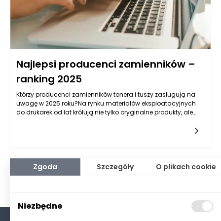
Najlepsi producenci zamienników –
ranking 2025
Którzy producenci zamienników tonera i tuszy zasługują na
uwagę w 2025 roku?Na rynku materiałów eksploatacyjnych
do drukarek od lat królują nie tylko oryginalne produkty, ale
także coraz bardziej popularne zamienniki. W 2025 roku rynek
Zgoda
Szczegóły
O plikach cookie
Niezbędne