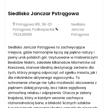
Siedlisko Janczar Pstrągowa
Pstrągowa 815, 38-121
Siedlisko
Pstrągowa, Podkarpackie
Janczar
792426996
Pstrągowa
Siedlisko Janczar Pstrągowa to zachwycające
miejsce, gdzie harmonijnie łączą się piękno natury i
jawny urok polskich gór. Usytuowane w malowniczym
Beskidzie Niskim, zaledwie kilkanaście kilometrów od
Rzeszowa, stanowi idealną destynację zarówno dla
tych, którzy pragną odpocząć od zgiełku miasta, jak i
dla miłośników aktywnego wypoczynku. To
schronienie oferuje nie tylko możliwość obcowania z
pięknem dzikiej przyrody, lecz także wyjątkową
atmosferę relaksu i odprężenia. Otacza je zielony
krajobraz, który w każdym sezonie zachwyca
różnorodnością barw, a bliskość licznych szlaków