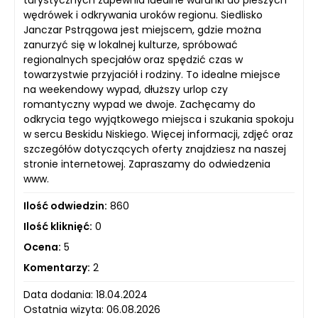
turystycznych zapewnia idealne warunki do pieszych
wędrówek i odkrywania uroków regionu. Siedlisko
Janczar Pstrągowa jest miejscem, gdzie można
zanurzyć się w lokalnej kulturze, spróbować
regionalnych specjałów oraz spędzić czas w
towarzystwie przyjaciół i rodziny. To idealne miejsce
na weekendowy wypad, dłuższy urlop czy
romantyczny wypad we dwoje. Zachęcamy do
odkrycia tego wyjątkowego miejsca i szukania spokoju
w sercu Beskidu Niskiego. Więcej informacji, zdjęć oraz
szczegółów dotyczących oferty znajdziesz na naszej
stronie internetowej. Zapraszamy do odwiedzenia
www.
Ilość odwiedzin:
860
Ilość kliknięć:
0
Ocena:
5
Komentarzy:
2
Data dodania: 18.04.2024
Ostatnia wizyta: 06.08.2026