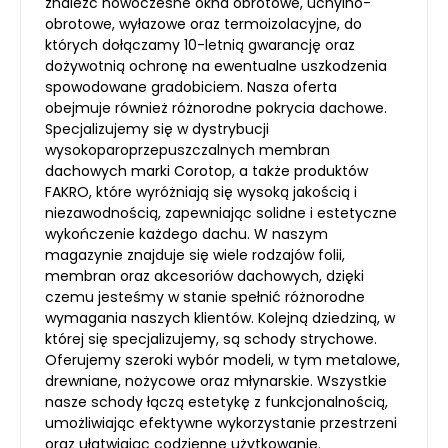
znaleźć nowoczesne okna obrotowe, uchylno-
obrotowe, wyłazowe oraz termoizolacyjne, do
których dołączamy 10-letnią gwarancję oraz
dożywotnią ochronę na ewentualne uszkodzenia
spowodowane gradobiciem. Nasza oferta
obejmuje również różnorodne pokrycia dachowe.
Specjalizujemy się w dystrybucji
wysokoparoprzepuszczalnych membran
dachowych marki Corotop, a także produktów
FAKRO, które wyróżniają się wysoką jakością i
niezawodnością, zapewniając solidne i estetyczne
wykończenie każdego dachu. W naszym
magazynie znajduje się wiele rodzajów folii,
membran oraz akcesoriów dachowych, dzięki
czemu jesteśmy w stanie spełnić różnorodne
wymagania naszych klientów. Kolejną dziedziną, w
której się specjalizujemy, są schody strychowe.
Oferujemy szeroki wybór modeli, w tym metalowe,
drewniane, nożycowe oraz młynarskie. Wszystkie
nasze schody łączą estetykę z funkcjonalnością,
umożliwiając efektywne wykorzystanie przestrzeni
oraz ułatwiając codzienne użytkowanie.