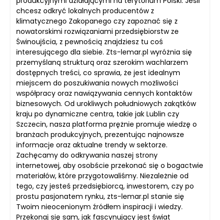
produkcyjnymi działającymi na terytorium Polski. Jeśli
chcesz odkryć lokalnych producentów z
klimatycznego Zakopanego czy zapoznać się z
nowatorskimi rozwiązaniami przedsiębiorstw ze
Świnoujścia, z pewnością znajdziesz tu coś
interesującego dla siebie. Zts-lemar.pl wyróżnia się
przemyślaną strukturą oraz szerokim wachlarzem
dostępnych treści, co sprawia, że jest idealnym
miejscem do poszukiwania nowych możliwości
współpracy oraz nawiązywania cennych kontaktów
biznesowych. Od urokliwych południowych zakątków
kraju po dynamiczne centra, takie jak Lublin czy
Szczecin, nasza platforma prężnie promuje wiedzę o
branżach produkcyjnych, prezentując najnowsze
informacje oraz aktualne trendy w sektorze.
Zachęcamy do odkrywania naszej strony
internetowej, aby osobście przekonać się o bogactwie
materiałów, które przygotowaliśmy. Niezależnie od
tego, czy jesteś przedsiębiorcą, inwestorem, czy po
prostu pasjonatem rynku, zts-lemar.pl stanie się
Twoim nieocenionym źródłem inspiracji i wiedzy.
Przekonaj się sam, jak fascynujący jest świat