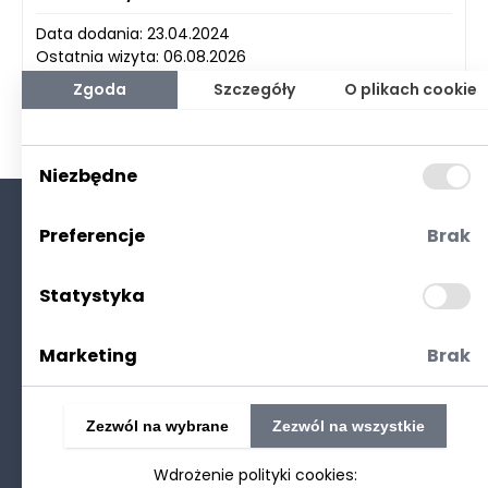
Data dodania: 23.04.2024
Ostatnia wizyta: 06.08.2026
Zgoda
Szczegóły
O plikach cookie
Niezbędne
Preferencje
Brak
O nas
Kontakt
Statystyka
Polityka prywatności
(RODO. Cookies)
Marketing
Brak
Zezwól na wybrane
Zezwól na wszystkie
Wdrożenie polityki cookies:
©2025 Realizacja
strony www
: Technetium.pl