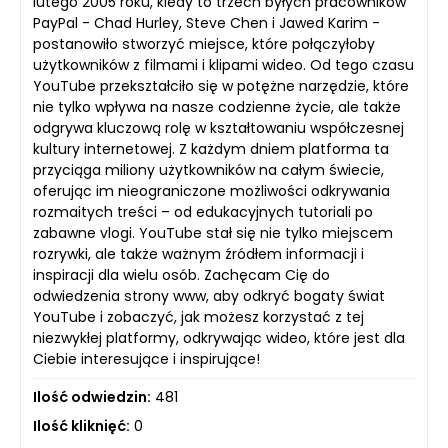
lutego 2005 roku, kiedy to trzech byłych pracowników
PayPal - Chad Hurley, Steve Chen i Jawed Karim -
postanowiło stworzyć miejsce, które połączyłoby
użytkowników z filmami i klipami wideo. Od tego czasu
YouTube przekształciło się w potężne narzędzie, które
nie tylko wpływa na nasze codzienne życie, ale także
odgrywa kluczową rolę w kształtowaniu współczesnej
kultury internetowej. Z każdym dniem platforma ta
przyciąga miliony użytkowników na całym świecie,
oferując im nieograniczone możliwości odkrywania
rozmaitych treści – od edukacyjnych tutoriali po
zabawne vlogi. YouTube stał się nie tylko miejscem
rozrywki, ale także ważnym źródłem informacji i
inspiracji dla wielu osób. Zachęcam Cię do
odwiedzenia strony www, aby odkryć bogaty świat
YouTube i zobaczyć, jak możesz korzystać z tej
niezwykłej platformy, odkrywając wideo, które jest dla
Ciebie interesujące i inspirujące!
Ilość odwiedzin:
481
Ilość kliknięć:
0