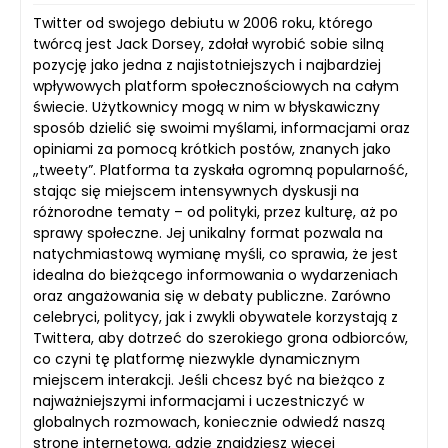
Twitter od swojego debiutu w 2006 roku, którego
twórcą jest Jack Dorsey, zdołał wyrobić sobie silną
pozycję jako jedna z najistotniejszych i najbardziej
wpływowych platform społecznościowych na całym
świecie. Użytkownicy mogą w nim w błyskawiczny
sposób dzielić się swoimi myślami, informacjami oraz
opiniami za pomocą krótkich postów, znanych jako
„tweety”. Platforma ta zyskała ogromną popularność,
stając się miejscem intensywnych dyskusji na
różnorodne tematy – od polityki, przez kulturę, aż po
sprawy społeczne. Jej unikalny format pozwala na
natychmiastową wymianę myśli, co sprawia, że jest
idealna do bieżącego informowania o wydarzeniach
oraz angażowania się w debaty publiczne. Zarówno
celebryci, politycy, jak i zwykli obywatele korzystają z
Twittera, aby dotrzeć do szerokiego grona odbiorców,
co czyni tę platformę niezwykle dynamicznym
miejscem interakcji. Jeśli chcesz być na bieżąco z
najważniejszymi informacjami i uczestniczyć w
globalnych rozmowach, koniecznie odwiedź naszą
stronę internetową, gdzie znajdziesz więcej