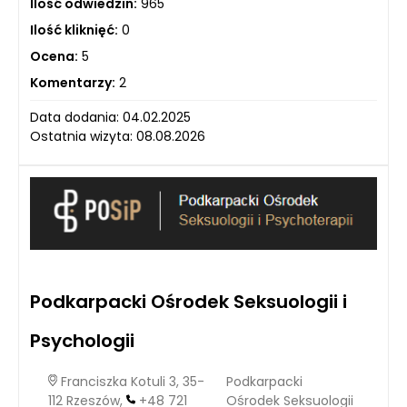
Ilość odwiedzin:
965
Ilość kliknięć:
0
Ocena:
5
Komentarzy:
2
Data dodania: 04.02.2025
Ostatnia wizyta: 08.08.2026
Podkarpacki Ośrodek Seksuologii i
Psychologii
Franciszka Kotuli 3, 35-
Podkarpacki
112 Rzeszów,
+48 721
Ośrodek Seksuologii