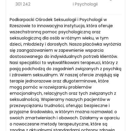
301 242
i Psychologii
Podkarpacki Ośrodek Seksuologii i Psychologii w
Rzeszowie to innowacyjna instytucja, która oferuje
wszechstronną pomoc psychologiczną oraz
seksuologiczną dla osób w różnym wieku, w tym
dzieci, młodzieży i dorosłych. Nasza placówka wyróżnia
się zaangażowaniem w zapewnienie wsparcia
dostosowanego do indywidualnych potrzeb klientów.
Nasi specjaliści to wykwalifikowani terapeuci, którzy z
pasją podchodzą do zagadnień związanych z psychiką
i zdrowiem seksualnym. W naszej ofercie znajdują się
terapie jednorazowe oraz długoterminowe, które
mogą pomóc w rozwiązaniu problemów
emocjonalnych, relacyjnych oraz tych związanych z
seksualnością. Wspieramy naszych pacjentów w
przezwyciężaniu trudności, oferując bezpieczne i
przyjazne środowisko, w którym można rozmawiać o
swoich zmartwieniach i obawach. Działamy w oparciu
o nowoczesne metody terapeutyczne, które są
zgodne z aktualnymi standardami ochrony zdrowia