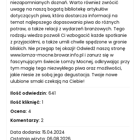
niezapomnianych doznań. Warto również zwrócić
uwagę na naszą bogatą bibliotekę artykułów
dotyczących piwa, która dostarcza informacji na
temat najlepszego dopasowania piwa do różnych
potraw, a także relacji z wydarzeń branżowych. Tego
rodzaju wiedza pozwoli Ci wzbogacić każde spotkanie
z przyjaciółmi, a także umili chwile spędzone w gronie
bliskich. Nie przegap tej okazji! Odwiedź naszą stronę
www.lomza-mocne.browar.info.pl i zanurz się w
fascynującym świecie Łomży Mocnej, odkrywając przy
tym magię tego niezwykłego piwa oraz możliwości,
jakie niesie ze sobą jego degustacja. Twoje nowe
ulubione smaki czekają na Ciebie!
Ilość odwiedzin:
641
Ilość kliknięć:
1
Ocena:
4
Komentarzy:
2
Data dodania: 15.04.2024
Ostatnia wizyta: 06.08.2026