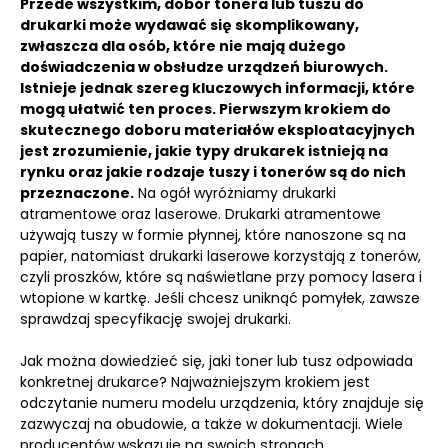
Przede wszystkim, dobór tonera lub tuszu do
drukarki może wydawać się skomplikowany,
zwłaszcza dla osób, które nie mają dużego
doświadczenia w obsłudze urządzeń biurowych.
Istnieje jednak szereg kluczowych informacji, które
mogą ułatwić ten proces.
Pierwszym krokiem do
skutecznego doboru materiałów eksploatacyjnych
jest zrozumienie, jakie typy drukarek istnieją na
rynku oraz jakie rodzaje tuszy i tonerów są do nich
przeznaczone.
Na ogół wyróżniamy drukarki
atramentowe oraz laserowe. Drukarki atramentowe
używają tuszy w formie płynnej, które nanoszone są na
papier, natomiast drukarki laserowe korzystają z tonerów,
czyli proszków, które są naświetlane przy pomocy lasera i
wtopione w kartkę. Jeśli chcesz uniknąć pomyłek, zawsze
sprawdzaj specyfikację swojej drukarki.
Jak można dowiedzieć się, jaki toner lub tusz odpowiada
konkretnej drukarce? Najważniejszym krokiem jest
odczytanie numeru modelu urządzenia, który znajduje się
zazwyczaj na obudowie, a także w dokumentacji. Wiele
producentów wskazuje na swoich stronach