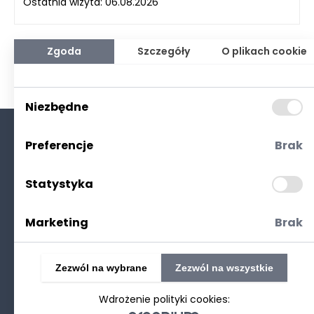
Ostatnia wizyta: 06.08.2026
Zgoda
Szczegóły
O plikach cookie
Niezbędne
Preferencje
Brak
O nas
Kontakt
Statystyka
Polityka prywatności
(RODO. Cookies)
Marketing
Brak
Zezwól na wybrane
Zezwól na wszystkie
Wdrożenie polityki cookies:
©2025 Realizacja
strony www
: Technetium.pl