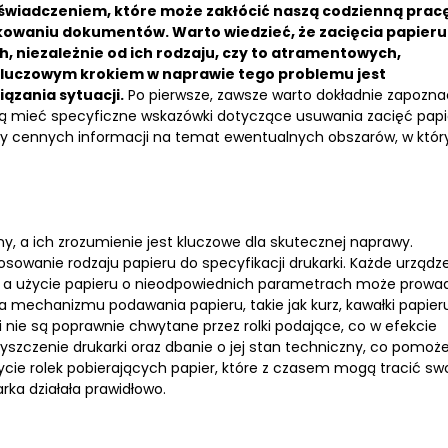
świadczeniem, które może zakłócić naszą codzienną pracę
rukowaniu dokumentów.
Warto wiedzieć, że zacięcia papieru
, niezależnie od ich rodzaju, czy to atramentowych,
luczowym krokiem w naprawie tego problemu jest
ązania sytuacji.
Po pierwsze, zawsze warto dokładnie zapozna
ogą mieć specyficzne wskazówki dotyczące usuwania zacięć papi
y cennych informacji na temat ewentualnych obszarów, w któr
, a ich zrozumienie jest kluczowe dla skutecznej naprawy.
sowanie rodzaju papieru do specyfikacji drukarki. Każde urządz
, a użycie papieru o nieodpowiednich parametrach może prowa
 mechanizmu podawania papieru, takie jak kurz, kawałki papier
 nie są poprawnie chwytane przez rolki podające, co w efekcie
zyszczenie drukarki oraz dbanie o jej stan techniczny, co pomoż
życie rolek pobierających papier, które z czasem mogą tracić sw
ka działała prawidłowo.