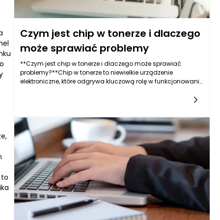
Czym jest chip w tonerze i dlaczego
a
nel
może sprawiać problemy
unku
do
**Czym jest chip w tonerze i dlaczego może sprawiać
problemy?**Chip w tonerze to niewielkie urządzenie
y
elektroniczne, które odgrywa kluczową rolę w funkcjonowaniu
drukarek laserowych. Zazwyczaj umieszczany jest na
obudowie tonera i ma za
e,
m
 to
ika