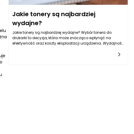
Jakie tonery są najbardziej
wydajne?
elu
Jakie tonery są najbardziej wydajne? Wybór tonera do
żna
drukarki to decyzja, która może znacząco wpłynąć na
efektywność oraz koszty eksploatacji urządzenia. Wydajność
tonera nie odnosi się tylko do ilości stron, które można
uje
co
u