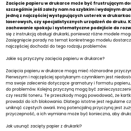
Zacięcie papieru w drukarce może być frustrującym do
szczególnie jeśli zależy nam na szybkim i wydajnym d
jedną z najczęściej występujących usterek w drukarkach
laserowych, czy specjalistycznych urządzeń do druku.
K
zachowanie spokoju i systematyczne podejście do rozwi
się z instrukcją obsługi drukarki, ponieważ różne modele m
Zasięgnięcie porady na temat konkretnego modelu dostarcz
najczęściej dochodzi do tego rodzaju problemów.
Jakie są przyczyny zacięcia papieru w drukarce?
Zacięcia papieru w drukarce mogą mieć różnorodne przyczyny
Pierwszym i najczęściej spotykanym czynnikiem jest niedosto
ma swoje zalecenia dotyczące gramatury i formatu papieru
do problemów. Kolejną przyczyną mogą być zanieczyszczenia
czy resztki toneru. Te przeszkody mogą powodować, że kartki
prowadzi do ich blokowania. Dlatego istotne jest regularne c
uniknąć częstych awarii. Inną potencjalną przyczyną jest zu
przyczepność, a ich wymiana może być konieczna, aby drukar
Jak usunąć zacięty papier z drukarki?