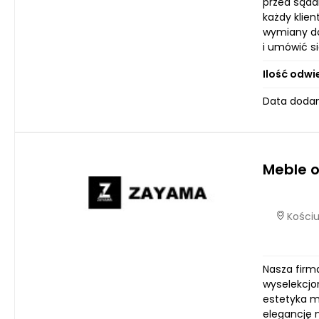
przed sąda
każdy klie
wymiany do
i umówić s
Ilość odwi
Data dodani
Meble 
Kościu
Nasza firma
wyselekcjo
estetyka m
elegancję 