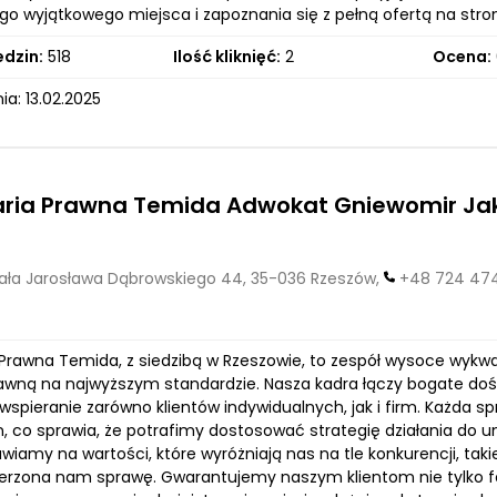
go wyjątkowego miejsca i zapoznania się z pełną ofertą na stro
edzin:
518
Ilość kliknięć:
2
Ocena:
a: 13.02.2025
aria Prawna Temida Adwokat Gniewomir Ja
ła Jarosława Dąbrowskiego 44, 35-036 Rzeszów,
+48 724 47
 Prawna Temida, z siedzibą w Rzeszowie, to zespół wysoce wykw
awną na najwyższym standardzie. Nasza kadra łączy bogate do
wspieranie zarówno klientów indywidualnych, jak i firm. Każda s
, co sprawia, że potrafimy dostosować strategię działania do un
iamy na wartości, które wyróżniają nas na tle konkurencji, taki
erzona nam sprawę. Gwarantujemy naszym klientom nie tylko f