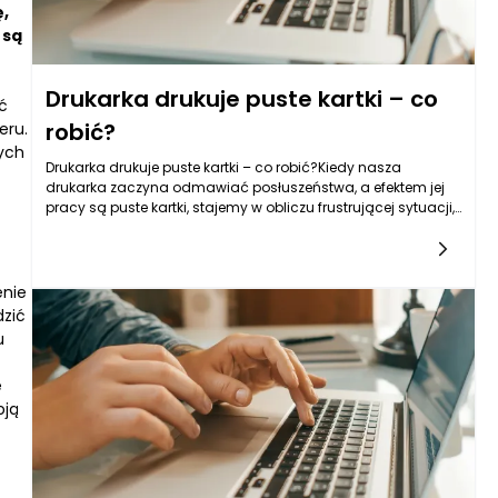
,
 są
Drukarka drukuje puste kartki – co
ć
robić?
eru.
ych
Drukarka drukuje puste kartki – co robić?Kiedy nasza
drukarka zaczyna odmawiać posłuszeństwa, a efektem jej
pracy są puste kartki, stajemy w obliczu frustrującej sytuacji,
która może mieć różne przyczyny. Przede wszystkim warto
enie
dzić
u
e
oją