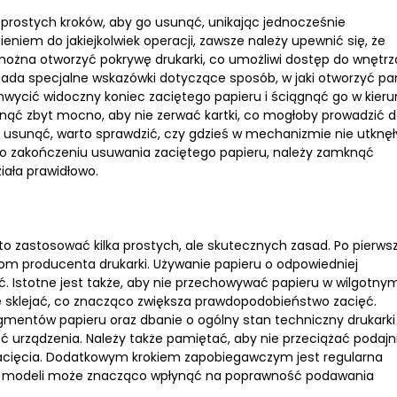
u prostych kroków, aby go usunąć, unikając jednocześnie
niem do jakiejkolwiek operacji, zawsze należy upewnić się, że
 można otworzyć pokrywę drukarki, co umożliwi dostęp do wnętrz
iada specjalne wskazówki dotyczące sposób, w jaki otworzyć pa
chwycić widoczny koniec zaciętego papieru i ściągnąć go w kier
nąć zbyt mocno, aby nie zerwać kartki, co mogłoby prowadzić 
wo usunąć, warto sprawdzić, czy gdzieś w mechanizmie nie utknęł
 Po zakończeniu usuwania zaciętego papieru, należy zamknąć
ziała prawidłowo.
o zastosować kilka prostych, ale skutecznych zasad. Po pierwsz
iom producenta drukarki. Używanie papieru o odpowiedniej
. Istotne jest także, aby nie przechowywać papieru w wilgotny
ę sklejać, co znacząco zwiększa prawdopodobieństwo zacięć.
agmentów papieru oraz dbanie o ogólny stan techniczny drukarki
ć urządzenia. Należy także pamiętać, aby nie przeciążać podajn
 zacięcia. Dodatkowym krokiem zapobiegawczym jest regularna
nych modeli może znacząco wpłynąć na poprawność podawania