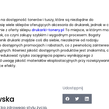
ę na dostępność tonerów i tuszy, które są niezbędne do
ię wiele sklepów oferujących akcesoria do drukarek, jednak w c
ie z oferty sklepu
drukarki-tonery.pl
To miejsce, w którym mo
arek, co czyni zakupy szybkim i wygodnym procesem. Bogaty
k drukarki znajdzie coś dla siebie, niezależnie od rodzaju
 o dostępnych promocjach i rabatach, co z pewnością zainteres
yjnych. Również jakość dostępnych produktów jest znakomita, 
zredukować ryzyko zacięgnięcia papieru wynikającego z
d uwagę jakość materiałów eksploatacyjnych przy rozwiązywani
ce efekty.
Udostępnij
wska
tka zdrowego stylu życia,