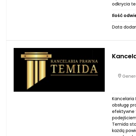
odkrycia te
Ilość odwi
Data dodani
Kancel
Genera
Kancelaria
obsługę pr
efektywne 
podejściem
Temida staw
każdą powi