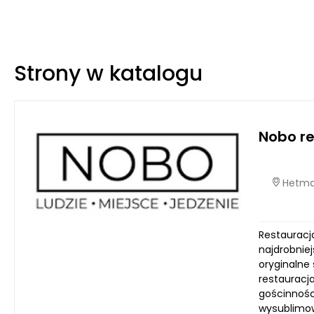
Strony w katalogu
Nobo re
Hetmań
Restauracja
najdrobnie
oryginalne
restauracj
gościnnośc
wysublimow