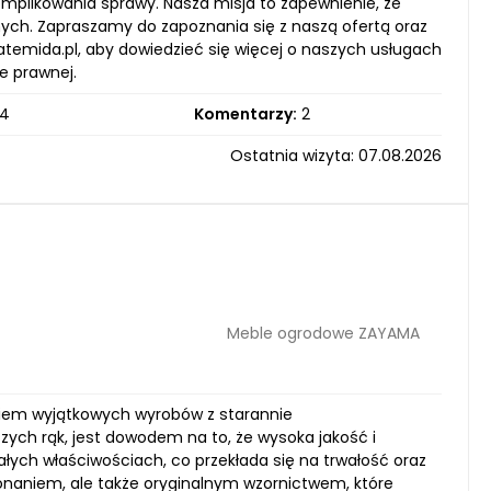
omplikowania sprawy. Nasza misja to zapewnienie, że
nych. Zapraszamy do zapoznania się z naszą ofertą oraz
emida.pl, aby dowiedzieć się więcej o naszych usługach
e prawnej.
4
Komentarzy:
2
Ostatnia wizyta: 07.08.2026
Meble ogrodowe ZAYAMA
zeniem wyjątkowych wyrobów z starannie
zych rąk, jest dowodem na to, że wysoka jakość i
łych właściwościach, co przekłada się na trwałość oraz
konaniem, ale także oryginalnym wzornictwem, które