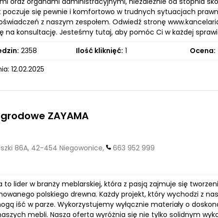
mi oraz organami administracyjnymi, niezależnie od stopnia sk
nt poczuje się pewnie i komfortowo w trudnych sytuacjach praw
świadczeń z naszym zespołem. Odwiedź stronę www.kancelariat
ię na konsultację. Jesteśmy tutaj, aby pomóc Ci w każdej sprawi
edzin:
2358
Ilość kliknięć:
1
Ocena:
a: 12.02.2025
ogrodowe ZAYAMA
szki 86A, 42-454 Niegowonice,
663 952 999
 to lider w branży meblarskiej, która z pasją zajmuje się twor
nowanego polskiego drewna. Każdy projekt, który wychodzi z nas
ogą iść w parze. Wykorzystujemy wyłącznie materiały o doskona
naszych mebli. Nasza oferta wyróżnia się nie tylko solidnym wy