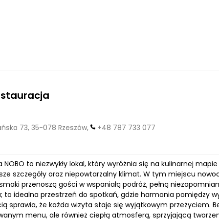
stauracja
ska 73, 35-078 Rzeszów,
+48 787 733 077
 NOBO to niezwykły lokal, który wyróżnia się na kulinarnej mapie
jsze szczegóły oraz niepowtarzalny klimat. W tym miejscu nowocz
 smaki przenoszą gości w wspaniałą podróż, pełną niezapomnia
a; to idealna przestrzeń do spotkań, gdzie harmonia pomiędzy 
ią sprawia, że każda wizyta staje się wyjątkowym przeżyciem. B
anym menu, ale również ciepłą atmosferą, sprzyjającą twor