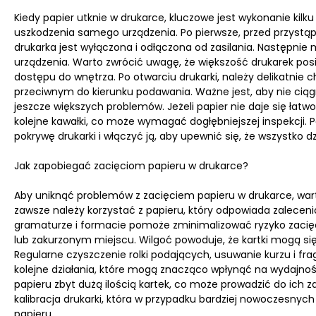
Kiedy papier utknie w drukarce, kluczowe jest wykonanie kilk
uszkodzenia samego urządzenia. Po pierwsze, przed przystąpie
drukarka jest wyłączona i odłączona od zasilania. Następnie
urządzenia. Warto zwrócić uwagę, że większość drukarek pos
dostępu do wnętrza. Po otwarciu drukarki, należy delikatnie 
przeciwnym do kierunku podawania. Ważne jest, aby nie ciąg
jeszcze większych problemów. Jeżeli papier nie daje się łat
kolejne kawałki, co może wymagać dogłębniejszej inspekcji.
pokrywę drukarki i włączyć ją, aby upewnić się, że wszystko d
Jak zapobiegać zacięciom papieru w drukarce?
Aby uniknąć problemów z zacięciem papieru w drukarce, wart
zawsze należy korzystać z papieru, który odpowiada zalecen
gramaturze i formacie pomoże zminimalizować ryzyko zacięć
lub zakurzonym miejscu. Wilgoć powoduje, że kartki mogą si
Regularne czyszczenie rolki podających, usuwanie kurzu i fr
kolejne działania, które mogą znacząco wpłynąć na wydajnoś
papieru zbyt dużą ilością kartek, co może prowadzić do ich
kalibracja drukarki, która w przypadku bardziej nowoczes
papieru.