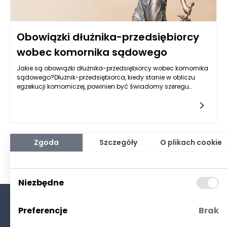
Obowiązki dłużnika-przedsiębiorcy
wobec komornika sądowego
Jakie są obowiązki dłużnika-przedsiębiorcy wobec komornika
sądowego?Dłużnik-przedsiębiorca, kiedy stanie w obliczu
egzekucji komorniczej, powinien być świadomy szeregu
obowiązków, które na nim spoczywają w stosunku do
komornika
Zgoda
Szczegóły
O plikach cookie
Niezbędne
Preferencje
Brak
O nas
Kontakt