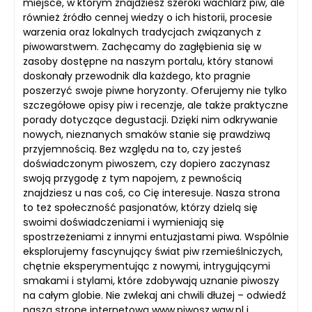
miejsce, w którym znajdziesz szeroki wachlarz piw, ale
również źródło cennej wiedzy o ich historii, procesie
warzenia oraz lokalnych tradycjach związanych z
piwowarstwem. Zachęcamy do zagłębienia się w
zasoby dostępne na naszym portalu, który stanowi
doskonały przewodnik dla każdego, kto pragnie
poszerzyć swoje piwne horyzonty. Oferujemy nie tylko
szczegółowe opisy piw i recenzje, ale także praktyczne
porady dotyczące degustacji. Dzięki nim odkrywanie
nowych, nieznanych smaków stanie się prawdziwą
przyjemnością. Bez względu na to, czy jesteś
doświadczonym piwoszem, czy dopiero zaczynasz
swoją przygodę z tym napojem, z pewnością
znajdziesz u nas coś, co Cię interesuje. Nasza strona
to też społeczność pasjonatów, którzy dzielą się
swoimi doświadczeniami i wymieniają się
spostrzeżeniami z innymi entuzjastami piwa. Wspólnie
eksplorujemy fascynujący świat piw rzemieślniczych,
chętnie eksperymentując z nowymi, intrygującymi
smakami i stylami, które zdobywają uznanie piwoszy
na całym globie. Nie zwlekaj ani chwili dłużej – odwiedź
naszą stronę internetową www.piwosz.waw.pl i