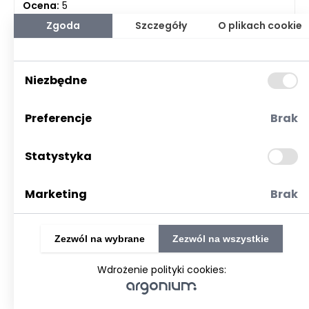
Ocena:
5
Komentarzy:
2
Zgoda
Szczegóły
O plikach cookie
Data dodania: 24.04.2024
Ostatnia wizyta: 06.08.2026
Niezbędne
Preferencje
Brak
Statystyka
Marketing
Brak
Zezwól na wybrane
Zezwól na wszystkie
Wdrożenie polityki cookies: