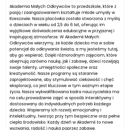
Akademia Małych Odkrywców to przedszkole, które z
pasją i zaangażowaniem kształtuje młode umysły w
Rzeszowie. Nasza placówka została stworzona z myślą
o dzieciach w wieku od 2,5 do 6 lat, oferując im
wyjątkowe doświadczenia edukacyjne w przyjaznej i
inspirującej atmosferze. W Akademii Małych
Odkrywców wierzymy, że każde dziecko ma w sobie
potencjał do odkrywania świata, a my jesteśmy tutaj,
aby go wspierać. Dzięki różnorodnym zajęciom, które
obejmują zarówno naukę, jak i zabawę, dzieci rozwijają
swoje talenty, umiejętności społeczne oraz
kreatywność. Nasze programy są starannie
zaprojektowane, aby stymulować ciekawość i chęć
eksploracji, co jest kluczowe w tym ważnym etapie
życia. Nasza wykwalifikowana kadra nauczycielska ma
na celu prowadzenie zajęć w sposób interaktywny i
dostosowany do indywidualnych potrzeb każdego
dziecka. Wspieramy ich rozwój emocjonalny i
intelektualny, tworząc przy tym bezpieczne oraz pełne
ciepła środowisko. Każdy dzień w Akademii to nowe
wyzwania, radość i nauka poprzez zabawę.