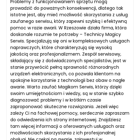
Problemy z funkcjonowaniem sprzętu mogą
prowadzić do poważnych konsekwencji, dlatego tak
istotne jest, aby mieć możliwość skorzystania z usług
zaufanego serwisu, który zapewni szybką i efektywną
pomoc w razie awarii. W Rzeszowie działa firma, która
doskonale rozumie te potrzeby – Technicy Magicy
Serwis. Specjalizują się oni w kompleksowych usługach
naprawczych, które charakteryzują się wysoką
jakością oraz profesjonalizmem. Zespół serwisowy,
składający się z doświadczonych specjalistów, jest w
stanie przywrócić pełną sprawność różnorodnych
urządzeń elektronicznych, co pozwala klientom na
spokojne korzystanie z technologii bez obaw o nagłe
awarie. Warto zaufać Magikom Serwis, którzy dzięki
swoim umiejętnościom i wiedzy, są w stanie szybko
diagnozować problemy i w krótkim czasie
zaproponować skuteczne rozwiązania. Jeżeli więc
zależy Ci na fachowej pomocy, serdecznie zapraszam
do odwiedzenia ich strony internetowej. Znajdziesz
tam więcej informacji o oferowanych usługach oraz
możliwościach skorzystania z ich profesjonalnej
obsługi. Nie czekaj na awarię, zainwestuj w