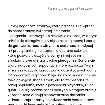
Ranking pierogarni Rzeszów
Odkryj bogactwo smaków, które przenosi Cię wprost
do serca tradycji kulinarnej, na stronie
Pierogarnia.Rzeszow.pl. To niezwykłe miejsce, w którym
miłość do pierogów łączy się z rzetelną oceną i pasją
do gotowania. Nasza witryna to coś znacznie więcej
niż prosty ranking; to starannie dobrana selekcja,
która pozwala cieszyć się samymi najlepszymi
smakami, jakie oferują lokalne pierogarnie. Zanurz się
w aromatycznych zapachach, które rozbudzą Twoje
zmysły i skuszą do spróbowania autentycznych dan z
różnorodnych regionów. Dzięki naszym sugestiom nie
tylko odkryjesz znane smaki, ale także poznasz te
mniej popularne, które z pewnością przypadną Ci do
gustu. Daj się porwać magii naszych pierogów, które z
każdego kęsa oferują niepowtarzalne doznania
kulinarne. Zapraszamy do odwiedzenia naszej strony,
aby znaleźć inspiracje, które wzbogacą Twoje