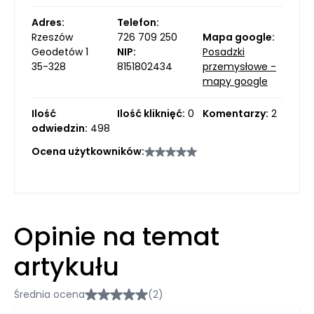
Adres:
Telefon:
Rzeszów
726 709 250
Mapa google:
Geodetów 1
NIP:
Posadzki
35-328
8151802434
przemysłowe -
mapy google
Ilość
Ilość kliknięć:
0
Komentarzy:
2
odwiedzin:
498
Ocena użytkowników:
Opinie na temat
artykułu
Średnia ocena
(2)