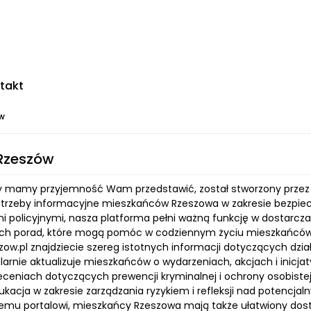
takt
ów
 Rzeszów
óry mamy przyjemność Wam przedstawić, został stworzony przez
trzeby informacyjne mieszkańców Rzeszowa w zakresie bezpiecz
mi policyjnymi, nasza platforma pełni ważną funkcję w dostarcza
ch porad, które mogą pomóc w codziennym życiu mieszkańców
szow.pl znajdziecie szereg istotnych informacji dotyczących dz
ularnie aktualizuje mieszkańców o wydarzeniach, akcjach i ini
leceniach dotyczących prewencji kryminalnej i ochrony osobistej
kacja w zakresie zarządzania ryzykiem i refleksji nad potencja
zemu portalowi, mieszkańcy Rzeszowa mają także ułatwiony dostę