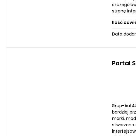
szczegółów
stronę int
Ilość odwi
Data dodan
Portal 
Skup-Aut4U
bardziej pr
marki, mod
stworzona 
interfejsow