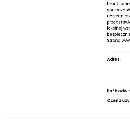
Umożliwiam
społecznoś
uczestnict
przedstawic
lokalnej w
bezpieczni
Strona ww
Adres:
Ilość odwi
Ocena uży