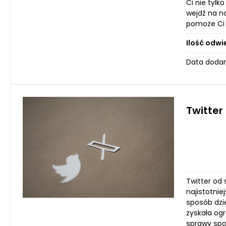
Ci nie tylk
wejdź na na
pomoże Ci 
Ilość odwi
Data dodan
Twitter
Twitter od 
najistotni
sposób dzi
zyskała og
sprawy spo