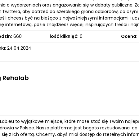
a o wydarzeniach oraz angażowania się w debaty publiczne. Zaró
 z Twittera, aby dotrzeć do szerokiego grona odbiorców, co cz
. Jeśli chcesz być na bieżąco z najważniejszymi informacjami i 
ę internetową, gdzie znajdziesz więcej inspirujących treści i na
edzin:
660
Ilość kliknięć:
0
Ocena:
ia: 24.04.2024
g Rehalab
aLab.eu to wyjątkowe miejsce, które może stać się Twoim najl
drowia w Polsce. Nasza platforma jest bogato rozbudowana, co
się z ich ofertą. Chcemy, abyś miał dostęp do rzetelnych infor