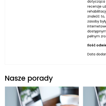
dotycząca 
recenzje uż
rehabilita
znaleźć to
zasoby był
internetowe
dostępnym 
pełnym zro
Ilość odwi
Data dodani
Nasze porady