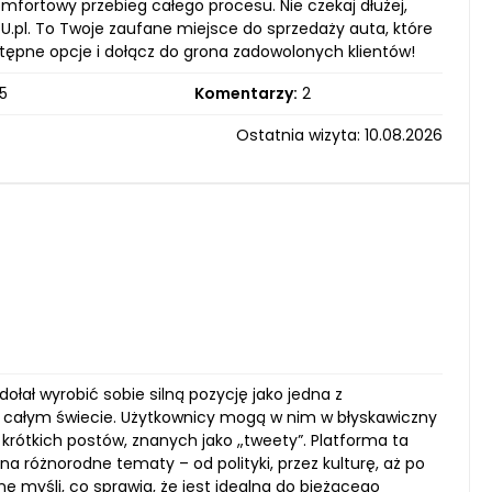
omfortowy przebieg całego procesu. Nie czekaj dłużej,
t4U.pl. To Twoje zaufane miejsce do sprzedaży auta, które
tępne opcje i dołącz do grona zadowolonych klientów!
5
Komentarzy:
2
Ostatnia wizyta: 10.08.2026
ołał wyrobić sobie silną pozycję jako jedna z
a całym świecie. Użytkownicy mogą w nim w błyskawiczny
krótkich postów, znanych jako „tweety”. Platforma ta
 różnorodne tematy – od polityki, przez kulturę, aż po
 myśli, co sprawia, że jest idealna do bieżącego