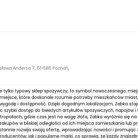
ława Andersa 7, 61-586 Poznań,
ie tylko typowy sklep spożywczy; to symbol nowoczesnego, miejsk
 miejsce, które doskonale rozumie potrzeby mieszkańców miast, o
wygodę i dostępność. Dzięki dogodnym lokalizacjom, Żabka sta
c szybki dostęp do świeżych artykułów spożywczych, napojów i
opoliach, gdzie czas jest na wagę złota, Żabka wyróżnia się na
zakupów w bliskiej odległości od ich miejsca zamieszkania lub p
stannie rozwija swoją ofertę, wprowadzając nowości i promując 
roducentów, jak i popularne marki, co sprawia, że każdy znalazłb