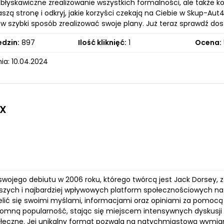
o błyskawiczne zrealizowanie wszystkich formalności, ale także k
szą stronę i odkryj, jakie korzyści czekają na Ciebie w Skup-Au
w szybki sposób zrealizować swoje plany. Już teraz sprawdź dos
edzin:
897
Ilość kliknięć:
1
Ocena:
ia: 10.04.2024
 X
swojego debiutu w 2006 roku, którego twórcą jest Jack Dorsey, zd
ejszych i najbardziej wpływowych platform społecznościowych n
elić się swoimi myślami, informacjami oraz opiniami za pomocą 
romną popularność, stając się miejscem intensywnych dyskusji na
łeczne. Jej unikalny format pozwala na natychmiastową wymianę