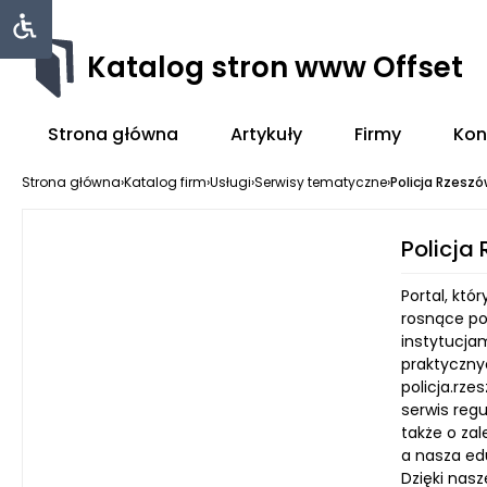
Katalog stron www Offset
Strona główna
Artykuły
Firmy
Kon
Strona główna
›
Katalog firm
›
Usługi
›
Serwisy tematyczne
›
Policja Rzesz
Policja
Portal, kt
rosnące po
instytucja
praktyczny
policja.rze
serwis reg
także o za
a nasza edu
Dzięki nas