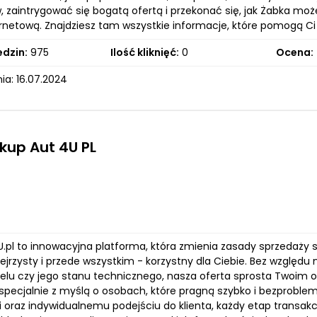
, zaintrygować się bogatą ofertą i przekonać się, jak Żabka mo
ernetową. Znajdziesz tam wszystkie informacje, które pomogą C
edzin:
975
Ilość kliknięć:
0
Ocena:
ia: 16.07.2024
Skup Aut 4U PL
.pl to innowacyjna platforma, która zmienia zasady sprzedaży 
zejrzysty i przede wszystkim - korzystny dla Ciebie. Bez względu 
elu czy jego stanu technicznego, nasza oferta sprosta Twoim o
specjalnie z myślą o osobach, które pragną szybko i bezproble
i oraz indywidualnemu podejściu do klienta, każdy etap transakc