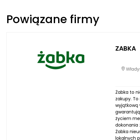
Powiązane firmy
ZABKA
Władys
Żabka to n
zakupy. To
wyjątkową 
gwarantują
życiem metr
dokonania 
Żabka nieu
lokalnych p