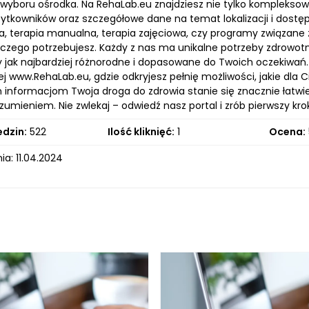
wyboru ośrodka. Na RehaLab.eu znajdziesz nie tylko kompleksow
ytkowników oraz szczegółowe dane na temat lokalizacji i dostęp
cja, terapia manualna, terapia zajęciowa, czy programy związan
, czego potrzebujesz. Każdy z nas ma unikalne potrzeby zdrowot
y jak najbardziej różnorodne i dopasowane do Twoich oczekiwań
j www.RehaLab.eu, gdzie odkryjesz pełnię możliwości, jakie dla 
informacjom Twoja droga do zdrowia stanie się znacznie łatwiej
zumieniem. Nie zwlekaj – odwiedź nasz portal i zrób pierwszy kr
edzin:
522
Ilość kliknięć:
1
Ocena:
a: 11.04.2024