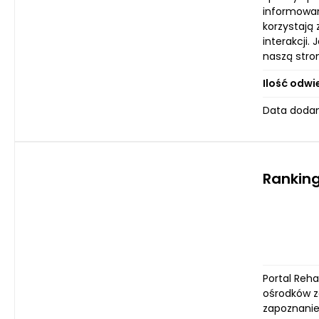
informowani
korzystają
interakcji
naszą stron
Ilość odwi
Data dodan
Rankin
Portal Reh
ośrodków z
zapoznanie 