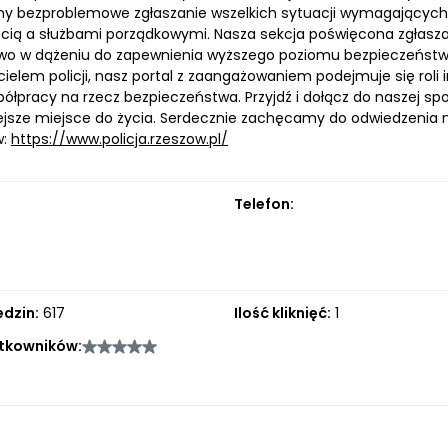
y bezproblemowe zgłaszanie wszelkich sytuacji wymagających 
cią a służbami porządkowymi. Nasza sekcja poświęcona zgłas
wo w dążeniu do zapewnienia wyższego poziomu bezpieczeństwa
ielem policji, nasz portal z zaangażowaniem podejmuje się roli 
spółpracy na rzecz bezpieczeństwa. Przyjdź i dołącz do naszej 
ejsze miejsce do życia. Serdecznie zachęcamy do odwiedzenia 
w:
https://www.policja.rzeszow.pl/
Telefon:
edzin:
617
Ilość kliknięć:
1
tkowników: