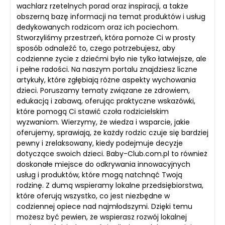
wachlarz rzetelnych porad oraz inspiracji, a także
obszerną bazę informacji na temat produktów i usług
dedykowanych rodzicom oraz ich pociechom.
Stworzyliśmy przestrzeń, która pomoże Ci w prosty
sposób odnaleźć to, czego potrzebujesz, aby
codzienne życie z dziećmi było nie tylko łatwiejsze, ale
i pełne radości. Na naszym portalu znajdziesz liczne
artykuły, które zgłębiają różne aspekty wychowania
dzieci. Poruszamy tematy związane ze zdrowiem,
edukacją i zabawą, oferując praktyczne wskazówki,
które pomogą Ci stawić czoła rodzicielskim
wyzwaniom. Wierzymy, że wiedza i wsparcie, jakie
oferujemy, sprawiają, że każdy rodzic czuje się bardziej
pewny i zrelaksowany, kiedy podejmuje decyzje
dotyczące swoich dzieci. Baby-Club.com.pl to również
doskonałe miejsce do odkrywania innowacyjnych
usług i produktów, które mogą natchnąć Twoją
rodzinę. Z dumą wspieramy lokalne przedsiębiorstwa,
które oferują wszystko, co jest niezbędne w
codziennej opiece nad najmłodszymi. Dzięki temu
możesz być pewien, że wspierasz rozwój lokalnej