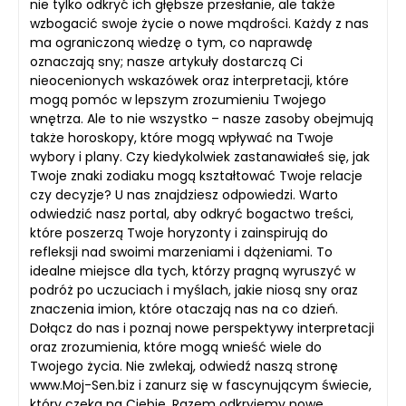
nie tylko odkryć ich głębsze przesłanie, ale także
wzbogacić swoje życie o nowe mądrości. Każdy z nas
ma ograniczoną wiedzę o tym, co naprawdę
oznaczają sny; nasze artykuły dostarczą Ci
nieocenionych wskazówek oraz interpretacji, które
mogą pomóc w lepszym zrozumieniu Twojego
wnętrza. Ale to nie wszystko – nasze zasoby obejmują
także horoskopy, które mogą wpływać na Twoje
wybory i plany. Czy kiedykolwiek zastanawiałeś się, jak
Twoje znaki zodiaku mogą kształtować Twoje relacje
czy decyzje? U nas znajdziesz odpowiedzi. Warto
odwiedzić nasz portal, aby odkryć bogactwo treści,
które poszerzą Twoje horyzonty i zainspirują do
refleksji nad swoimi marzeniami i dążeniami. To
idealne miejsce dla tych, którzy pragną wyruszyć w
podróż po uczuciach i myślach, jakie niosą sny oraz
znaczenia imion, które otaczają nas na co dzień.
Dołącz do nas i poznaj nowe perspektywy interpretacji
oraz zrozumienia, które mogą wnieść wiele do
Twojego życia. Nie zwlekaj, odwiedź naszą stronę
www.Moj-Sen.biz i zanurz się w fascynującym świecie,
który czeka na Ciebie. Razem odkryjemy nowe