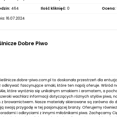
edzin:
464
Ilość kliknięć:
0
Ocena:
ia: 16.07.2024
lnicze Dobre Piwo
mieślnicze.dobre-piwo.com.pl to doskonała przestrzeń dla entuz
z odkrywać fascynujące smaki, które ten napój oferuje. Wśród n
 Ale, które wyróżnia się unikalnym smakiem i aromatem, a poch
szeroki wachlarz informacji dotyczących różnych stylów piwa, no
 z browarnictwem. Nasze materiały skierowane są zarówno do do
ją swoją przygodę w tej pasjonującej branży. Oferujemy równi
 poradami i odkryciami z innymi miłośnikami piwa. Zachęcamy Ci