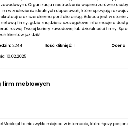
 zawodowym. Organizacja niestrudzenie wspiera zarówno osoby 
im w znalezieniu idealnych dopasowań, które sprzyjają rozwojo
krutacji oraz szerokiemu portfolio usług, Adecco jest w stanie
ernetową firmy, gdzie znajdziesz szczegółowe informacje o dost
rać rozwój Twojej kariery zawodowej lub działalności firmy. Sp
h klientów już dziś!
edzin:
2244
Ilość kliknięć:
1
Ocena:
a: 10.02.2025
g firm meblowych
etMeble.pl to niezwykłe miejsce w internecie, które łączy pasj