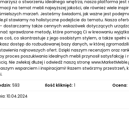
i marzysz o stworzeniu idealnego wnętrza, nasza platforma jest
acji na temat mebli najwyższej jakości, ale również wiele inspi
śmielszych marzeń. Jesteśmy świadomi, jak ważne jest podejm
e.pl stawiamy na holistyczne podejście do tematu. Nasza ofert
– dostarczamy także cennych wskazówek dotyczących urządzani
znać sprawdzone metody, które pomogą Ci w kreowaniu wyjąt
as coś, co skontrastuje z jego osobistym stylem, a także spełni 
yskasz dostęp do rozbudowanej bazy danych, w której zgromad
estawienia najnowszych ofert. Dzięki naszym recenzjom oraz ra
y proces poszukiwania idealnych mebli przynosił satysfakcję i 
cią. Nie zwlekaj dłużej i odwiedź naszą stronę www.MarketMeble
naszym wsparciem i inspiracjami! Razem stwórzmy przestrzeń, kt
i.
edzin:
593
Ilość kliknięć:
1
Ocena:
ia: 10.04.2024