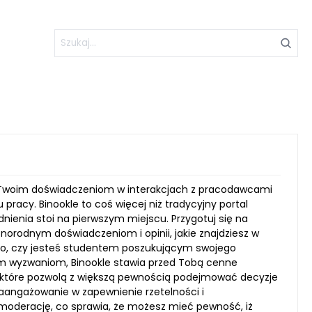
s Twoim doświadczeniom w interakcjach z pracodawcami
pracy. Binookle to coś więcej niż tradycyjny portal
nienia stoi na pierwszym miejscu. Przygotuj się na
żnorodnym doświadczeniom i opinii, jakie znajdziesz w
tego, czy jesteś studentem poszukującym swojego
 wyzwaniom, Binookle stawia przed Tobą cenne
ji, które pozwolą z większą pewnością podejmować decyzje
 zaangażowanie w zapewnienie rzetelności i
moderację, co sprawia, że możesz mieć pewność, iż