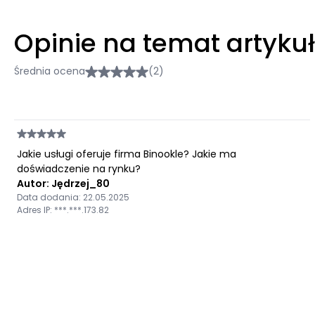
Opinie na temat artyku
Średnia ocena
(2)
Jakie usługi oferuje firma Binookle? Jakie ma
doświadczenie na rynku?
Autor: Jędrzej_80
Data dodania: 22.05.2025
Adres IP: ***.***.173.82