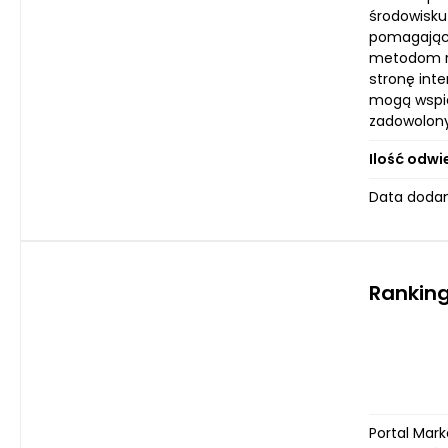
środowisku
pomagając 
metodom re
stronę int
mogą wspie
zadowolonyc
Ilość odwi
Data dodani
Rankin
Portal Mark