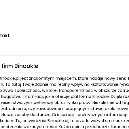
takt
 firm Binookle
Binookle.pl jest znakomitym miejscem, które nadaje nowy sen
i. To tutaj Twoje zdanie ma realny wpływ na kształtowanie rynku 
to żywa społeczność, w której transparentność w obszarze zatrud
bogactwa informacji, jakie oferuje platforma Binookle. Dzięki ró
wisie, stworzysz pełniejszy obraz rynku pracy. Niezależnie od 
 zatrudnienia, czy zawodowcem pragnącym stawić czoła nowym
. Nasze zasoby dostarczą Ci inspiracji i praktycznych informac
ariery. To, co wyróżnia Binookle.pl, to przede wszystkim nasze
ości zamieszczanych treści. Każda opinia przechodzi staranną 