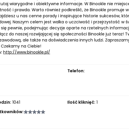
tutaj wiarygodne i obiektywne informacje. W Binookle nie miejsce
tność i prawda. Warto również podkreślić, że Binookle promuje
znajdziesz u nas cenne porady i inspirujące historie sukcesów, 
dowej. Naszym celem jest walka o uczciwość i przejrzystość w 
ł się pewnie, podejmując decyzje oparte na rzetelnych informac
ołącz do naszej rozwijającej się społeczności Binookle już teraz!
 zawodową, ale także na doświadczenia innych ludzi. Zapraszamy
 Czekamy na Ciebie!
w:
http://www.binookle.pl/
Telefon:
edzin:
1041
Ilość kliknięć:
1
tkowników: