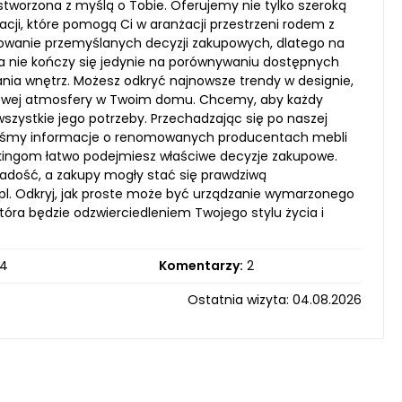
 stworzona z myślą o Tobie. Oferujemy nie tylko szeroką
racji, które pomogą Ci w aranżacji przestrzeni rodem z
owanie przemyślanych decyzji zakupowych, dlatego na
a nie kończy się jedynie na porównywaniu dostępnych
a wnętrz. Możesz odkryć najnowsze trendy w designie,
kowej atmosfery w Twoim domu. Chcemy, aby każdy
wszystkie jego potrzeby. Przechadzając się po naszej
ziliśmy informacje o renomowanych producentach mebli
nkingom łatwo podejmiesz właściwe decyzje zakupowe.
radość, a zakupy mogły stać się prawdziwą
.pl. Odkryj, jak proste może być urządzanie wymarzonego
óra będzie odzwierciedleniem Twojego stylu życia i
4
Komentarzy:
2
Ostatnia wizyta: 04.08.2026