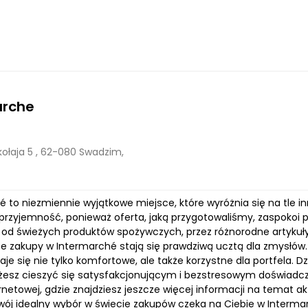
arche
kołaja 5 , 62-080 Swadzim,
é to niezmiennie wyjątkowe miejsce, które wyróżnia się na tle 
przyjemność, ponieważ oferta, jaką przygotowaliśmy, zaspokoi 
od świeżych produktów spożywczych, przez różnorodne artyku
 że zakupy w Intermarché stają się prawdziwą ucztą dla zmysłów.
aje się nie tylko komfortowe, ale także korzystne dla portfela.
żesz cieszyć się satysfakcjonującym i bezstresowym doświa
rnetowej, gdzie znajdziesz jeszcze więcej informacji na temat a
Twój idealny wybór w świecie zakupów czeka na Ciebie w Interma