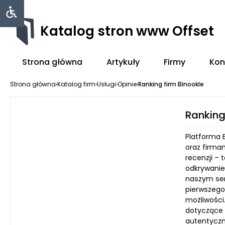
Katalog stron www Offset
Strona główna
Artykuły
Firmy
Kon
Strona główna
›
Katalog firm
›
Usługi
›
Opinie
›
Ranking firm Binookle
Ranking
Platforma 
oraz firmam
recenzji – 
odkrywanie 
naszym ser
pierwszego
możliwości
dotyczące k
autentyczn