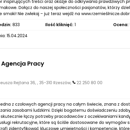
ór inspirujących treści oraz okazje do odkrywania prawdziwych
makowe. Dołącz do naszej społeczności pasjonatów, którzy dziel
 smaki! Nie zwlekaj – już teraz wejdź na www.rzemieślnicze.dobr
edzin:
833
Ilość kliknięć:
1
Ocena:
ia: 15.04.2024
 Agencja Pracy
deusza Rejtana 36, , 35-310 Rzeszów,
22 250 80 00
jedna z czołowych agencji pracy na całym świecie, znana z dos
dzania zasobami ludzkimi. Dzięki bogatemu doświadczeniu zdobyt
ma skutecznie łączy potrzeby pracodawców z oczekiwaniami kand
usługi rekrutacyjne, które są ściśle dostosowane do wymogów s
rafi zidentyfikować kluczowe umiejętności i kompetencje, które