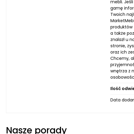
mebli. Jeśl
gamę inform
Twoich naj
MarketMebl
produktów 
a także po
znalazł u n
stronie, z
oraz ich z
Chcemy, ab
przyjemnoś
wnętrza z 
osobowośc
Ilość odwi
Data dodan
Nasze porady