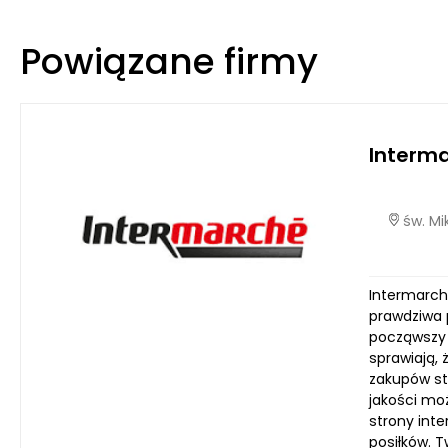
Powiązane firmy
Interm
św. Mi
Intermarch
prawdziwa 
począwszy 
sprawiają,
zakupów st
jakości mo
strony inte
posiłków. 