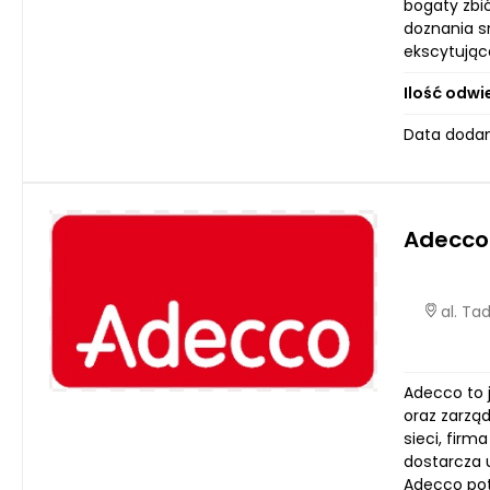
bogaty zbi
doznania s
ekscytujące
Ilość odwi
Data dodan
Adecco
al. Ta
Adecco to 
oraz zarzą
sieci, fir
dostarcza 
Adecco pot