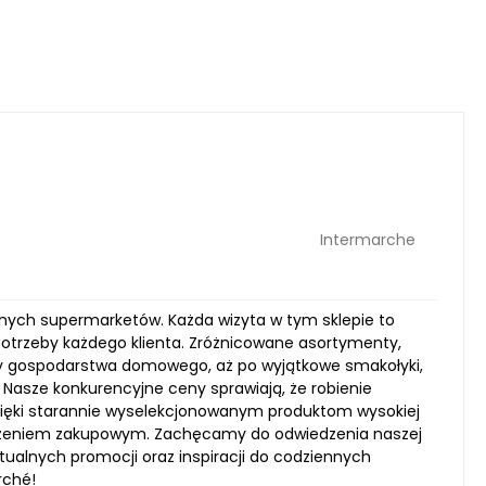
Intermarche
innych supermarketów. Każda wizyta w tym sklepie to
potrzeby każdego klienta. Zróżnicowane asortymenty,
ły gospodarstwa domowego, aż po wyjątkowe smakołyki,
 Nasze konkurencyjne ceny sprawiają, że robienie
 Dzięki starannie wyselekcjonowanym produktom wysokiej
dczeniem zakupowym. Zachęcamy do odwiedzenia naszej
ktualnych promocji oraz inspiracji do codziennych
rché!