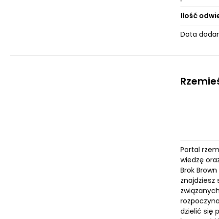
Ilość odwi
Data dodan
Rzemieś
Portal rze
wiedzę ora
Brok Brown
znajdziesz 
związanych
rozpoczyna
dzielić się