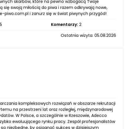
 piwnych skarbów, które na pewno wzbogacą Twoje
ą się swoją miłością do piwa i razem odkrywają nowe,
e-piwo.com.pl i zanurz się w świat piwynych przygód!
5
Komentarzy:
2
Ostatnia wizyta: 05.08.2026
tarczania kompleksowych rozwiązań w obszarze rekrutacji
emu na przestrzeni lat oraz rozległej, międzynarodowej
ydatów. W Polsce, a szczególnie w Rzeszowie, Adecco
zybko ewoluującego rynku pracy. Zespół profesjonalistów
 są niezbędne, by osiągnąć sukces w dzisiejszym