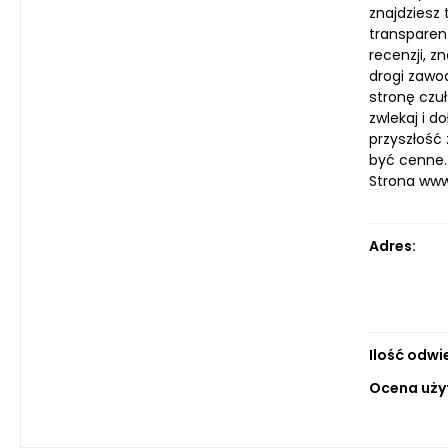
znajdziesz 
transparen
recenzji, 
drogi zawo
stronę czu
zwlekaj i d
przyszłość
być cenne.
Strona ww
Adres:
Ilość odwi
Ocena uży