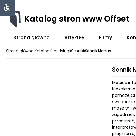
Katalog stron www Offset
Strona główna
Artykuły
Firmy
Kon
Strona główna
›
Katalog firm
›
Usługi
›
Senniki
›
Sennik Macius
Sennik 
Macius.info
Niezależni
pomoże Ci 
swobodnie 
może w Twoi
zagadnień, 
przestrzeń
interpretow
pragnienia,