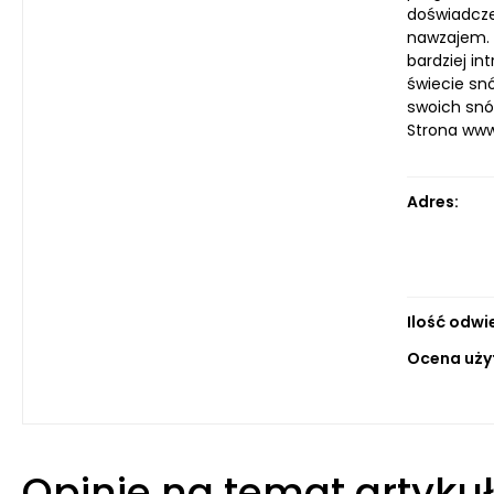
doświadcze
nawzajem. 
bardziej i
świecie snó
swoich snów
Strona ww
Adres:
Ilość odwi
Ocena uży
Opinie na temat artyku