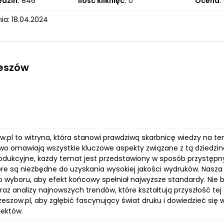
edzin:
846
Ilość kliknięć:
0
Ocena:
ia: 18.04.2024
zeszów
w.pl to witryna, która stanowi prawdziwą skarbnicę wiedzy na tem
o omawiają wszystkie kluczowe aspekty związane z tą dziedzi
odukcyjne, każdy temat jest przedstawiony w sposób przystępny
tóre są niezbędne do uzyskania wysokiej jakości wydruków. Nasza
o wyboru, aby efekt końcowy spełniał najwyższe standardy. Nie
raz analizy najnowszych trendów, które kształtują przyszłość te
eszow.pl, aby zgłębić fascynujący świat druku i dowiedzieć się 
jektów.