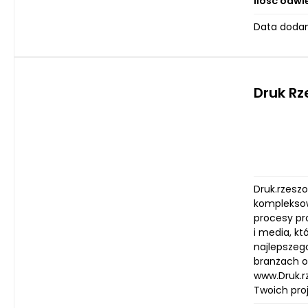
Ilość odwi
Data dodan
Druk R
Druk.rzeszo
kompleksow
procesy pr
i media, k
najlepszeg
branżach o
www.Druk.rz
Twoich pro