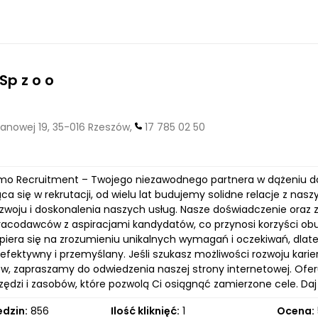
p z o o
nowej 19, 35-016 Rzeszów,
17 785 02 50
mo Recruitment – Twojego niezawodnego partnera w dążeniu d
ąca się w rekrutacji, od wielu lat budujemy solidne relacje z na
ozwoju i doskonalenia naszych usług. Nasze doświadczenie oraz
racodawców z aspiracjami kandydatów, co przynosi korzyści ob
opiera się na zrozumieniu unikalnych wymagań i oczekiwań, dlat
 efektywny i przemyślany. Jeśli szukasz możliwości rozwoju kar
w, zapraszamy do odwiedzenia naszej strony internetowej. Oferuj
zędzi i zasobów, które pozwolą Ci osiągnąć zamierzone cele. D
edzin:
856
Ilość kliknięć:
1
Ocena: