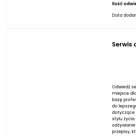
Ilość odwi
Data dodan
Serwis 
Odwiedź ser
miejsce dl
bazę profe
do lepszego
dotyczące 
stylu życia
odżywianie
przepisy, k