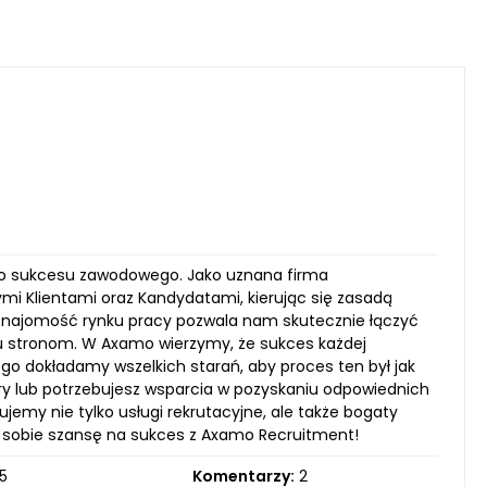
o sukcesu zawodowego. Jako uznana firma
szymi Klientami oraz Kandydatami, kierując się zasadą
 znajomość rynku pracy pozwala nam skutecznie łączyć
u stronom. W Axamo wierzymy, że sukces każdej
ego dokładamy wszelkich starań, aby proces ten był jak
iery lub potrzebujesz wsparcia w pozyskaniu odpowiednich
emy nie tylko usługi rekrutacyjne, ale także bogaty
aj sobie szansę na sukces z Axamo Recruitment!
5
Komentarzy:
2