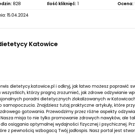
edzin:
828
Ilość kliknięć:
1
Ocena:
ia: 15.04.2024
dietetycy Katowice
wis dietetycy.katowice.pl i odkryj, jak łatwo możesz poprawić 
a wszystkich, którzy pragną zrozumieć, jak zdrowe odżywianie w
sjonalnych poradni dietetycznych zlokalizowanych w Katowicach
 samopoczucia. Znajdziesz tutaj praktyczne artykuły, które przy
zdrowego gotowania. Przewodzimy przez różne aspekty odżywian
. Nasza misja to nie tylko promowanie zdrowych nawyków, ale ta
 dla osiągania optymalnej wydajności fizycznej i psychicznej. P
tóre z pewnością wzbogacą Twój jadłospis. Nasz portal jest stw