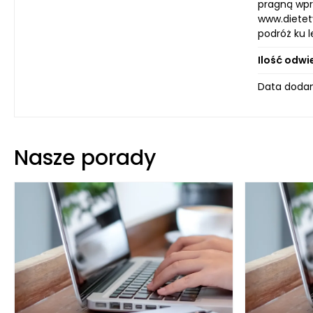
pragną wpr
www.dietety
podróż ku l
Ilość odwi
Data dodan
Nasze porady