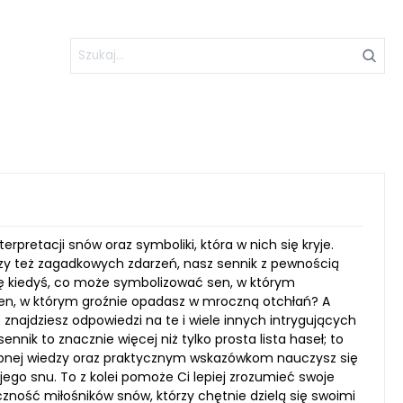
rpretacji snów oraz symboliki, która w nich się kryje.
czy też zagadkowych zdarzeń, nasz sennik z pewnością
ię kiedyś, co może symbolizować sen, w którym
 ten, w którym groźnie opadasz w mroczną otchłań? A
znajdziesz odpowiedzi na te i wiele innych intrygujących
nnik to znacznie więcej niż tylko prosta lista haseł; to
stępnej wiedzy oraz praktycznym wskazówkom nauczysz się
jego snu. To z kolei pomoże Ci lepiej zrozumieć swoje
eczność miłośników snów, którzy chętnie dzielą się swoimi