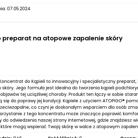
ia: 07.05.2024
 preparat na atopowe zapalenie skóry
oncentrat do Kąpieli to innowacyjny i specjalistyczny preparat
skóry. Jego formuła jest idealna do tworzenia kąpieli podchlory
objawów tej uciążliwej choroby. Produkt ten łączy w sobie staran
ą się do poprawy jej kondycji. Kąpiele z użyciem ATOPIGO® poma
przeciwzapalne, co czyni je doskonałym wsparciem dla osób zm
korzystanie z tego koncentratu może znacząco poprawić komfort
do odwiedzenia naszej strony internetowej, gdzie znajdziesz w
 które mogą wspierać Twoją skórę w walce z atopowym zapalenie