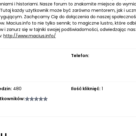
niami i historiami. Nasze forum to znakomite miejsce do wymian
Tutaj każdy użytkownik może być zarówno mentorem, jak i uczn
ntrygującym. Zachęcamy Cię do dołączenia do naszej społecznoś
w. Macius.info to nie tylko sennik; to magiczne lustro, które odbi
 i zanurz się w tajniki swojej podświadomości, odwiedzając nasz
w:
http://www.macius.info/
Telefon:
edzin:
480
Ilość kliknięć:
1
tkowników:
łu