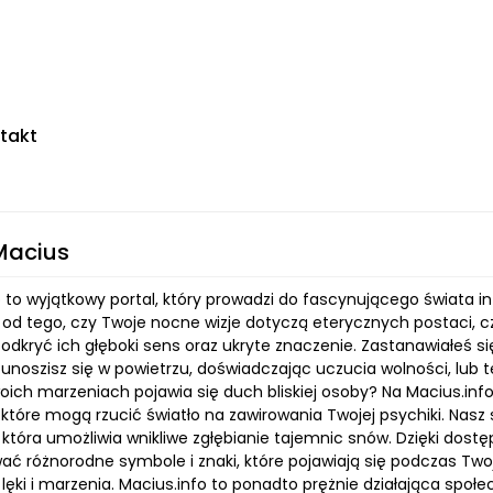
takt
Macius
 to wyjątkowy portal, który prowadzi do fascynującego świata inte
e od tego, czy Twoje nocne wizje dotyczą eterycznych postaci, 
odkryć ich głęboki sens oraz ukryte znaczenie. Zastanawiałeś s
unoszisz się w powietrzu, doświadczając uczucia wolności, lub
ch marzeniach pojawia się duch bliskiej osoby? Na Macius.info 
które mogą rzucić światło na zawirowania Twojej psychiki. Nasz se
, która umożliwia wnikliwe zgłębianie tajemnic snów. Dzięki do
ać różnorodne symbole i znaki, które pojawiają się podczas Two
 lęki i marzenia. Macius.info to ponadto prężnie działająca społ