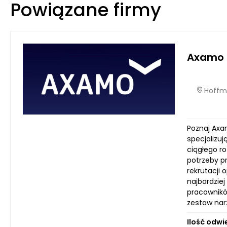
Powiązane firmy
Axamo S
Hoffma
Poznaj Axa
specjalizuj
ciągłego r
potrzeby p
rekrutacji 
najbardziej
pracownikó
zestaw nar
Ilość odwi