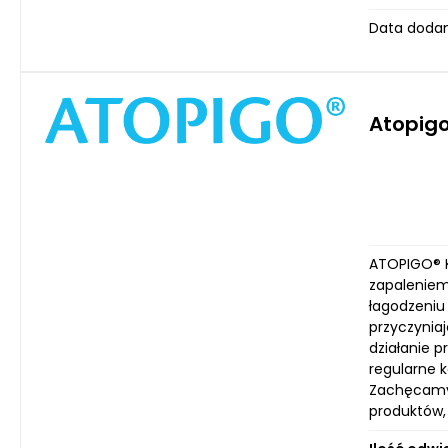
Data dodan
Atopigo
ATOPIGO® K
zapaleniem 
łagodzeniu 
przyczyniaj
działanie 
regularne 
Zachęcamy 
produktów,