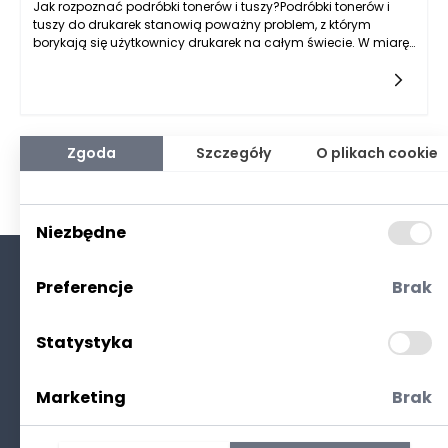
Jak rozpoznać podróbki tonerów i tuszy?Podróbki tonerów i
tuszy do drukarek stanowią poważny problem, z którym
borykają się użytkownicy drukarek na całym świecie. W miarę
jak rynek akcesoriów do druku rośnie, wraz z nim wzrasta
Zgoda
Szczegóły
O plikach cookie
Niezbędne
Preferencje
Brak
O nas
Kontakt
Statystyka
Polityka prywatności
(RODO. Cookies)
Marketing
Brak