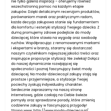
nie tylko galeria inspiracji – oferujemy również
wszechstronną pomoc na każdym etapie
zakupów. Dzięki detalicznym recenzjom produktów,
porównaniom marek oraz praktycznym radom,
każda decyzja zakupowa stanie się fundamentem
dla komfortu i estetyki stylizacji Twojego dziecka. Z
dumą promujemy zdrowe podejście do mody
dziecięcej, które stawia na wygodę oraz swobodę
ruchów. Współpracując z renomowanymi markami
i ekspertami w branży, staramy się dostarczać
naszym czytelnikom najwyższej jakości treści oraz
inspirujące propozycje stylizacji. Nie zwlekaj! Dołącz
do naszej dynamicznie rozwijającej się
społeczności i poznaj fascynujący świat mody
dziecięcej. Na moda-dziecieca.pl zakupy stają się
prostsze i przyjemniejsze, a stylizacje Twojej
pociechy zyskują indywidualny charakter.
Serdecznie zapraszamy na naszą stronę
internetową, gdzie czekają na Ciebie świeże
pomysły oraz sprawdzone porady, które zmienią
codzienne zakupy w fascynującą przygodę!
Strona www:
http://www.moda-dziecieca.pl/