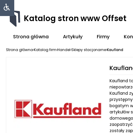
Katalog stron www Offset
Strona główna
Artykuły
Firmy
Kon
Strona główna
›
Katalog firm
›
Handel
›
Sklepy stacjonarne
›
Kaufland
Kaufla
Kaufland t
niepowtarz
Kaufland z
przystępny
bogatym wy
artykułów 
domowego, 
zaopatrzyć 
zostały za