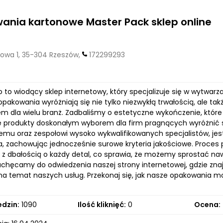
nia kartonowe Master Pack sklep online
owa 1, 35-304 Rzeszów,
172299293
o to wiodący sklep internetowy, który specjalizuje się w wytwar
pakowania wyróżniają się nie tylko niezwykłą trwałością, ale t
m dla wielu branż. Zadbaliśmy o estetyczne wykończenie, które n
e produkty doskonałym wyborem dla firm pragnących wyróżnić s
u oraz zespołowi wysoko wykwalifikowanych specjalistów, jest
, zachowując jednocześnie surowe kryteria jakościowe. Proces 
 z dbałością o każdy detal, co sprawia, że możemy sprostać 
Zachęcamy do odwiedzenia naszej strony internetowej, gdzie zna
 na temat naszych usług. Przekonaj się, jak nasze opakowania m
edzin:
1090
Ilość kliknięć:
0
Ocena: