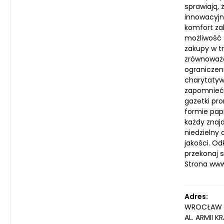
sprawiają, 
innowacyjn
komfort za
możliwość 
zakupy w t
zrównoważon
ograniczen
charytatyw
zapomnieć 
gazetki pro
formie pap
każdy znajd
niedzielny
jakości. Od
przekonaj 
Strona ww
Adres:
WROCŁAW
AL. ARMII 