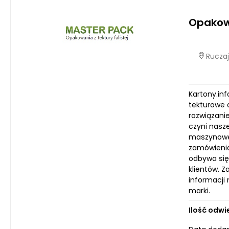
Opakowa
Ruczaj
Kartony.inf
tekturowe o
rozwiązanie
czyni nasz
maszynowem
zamówienia
odbywa się
klientów. 
informacji
marki.
Ilość odwi