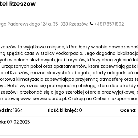
tel Rzeszow
go Paderewskiego 124a, 35-328 Rzeszów,
+48178571892
 Rzeszów to wyjątkowe miejsce, które łączy w sobie nowoczesność
ną spędzić czas w stolicy Podkarpacia. Jego dogodna lokalizacj
ch w celach służbowych, jak i turystów, którzy chcą zgłębiać l
e urządzonych pokoi oraz apartamentów, które zapewniają gości
 Hotel Rzeszów, można skorzystać z bogatej oferty udogodnień 
ortowa klimatyzacja zapewniająca przyjemną atmosferę oraz tele
yt. Hotel wyróżnia się profesjonalną obsługą, która dba o każdy s
Rzeszów i przekonać się o jego szerokiej ofercie oraz wyjątkowe
ternetowej www. serwisricarda.pl. Czekają na Ciebie niezapomni
edzin:
1864
Ilość kliknięć:
0
Ocena:
ia: 07.02.2025