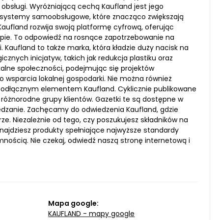
m obsługi. Wyróżniającą cechą Kaufland jest jego
ak systemy samoobsługowe, które znacząco zwiększają
aufland rozwija swoją platformę cyfrową, oferując
pie. To odpowiedź na rosnące zapotrzebowanie na
 Kaufland to także marka, która kładzie duży nacisk na
cznych inicjatyw, takich jak redukcja plastiku oraz
alne społeczności, podejmując się projektów
o wsparcia lokalnej gospodarki. Nie można również
ieodłącznym elementem Kaufland. Cyklicznie publikowane
ą różnorodne grupy klientów. Gazetki te są dostępne w
zędzanie. Zachęcamy do odwiedzenia Kaufland, gdzie
ze. Niezależnie od tego, czy poszukujesz składników na
znajdziesz produkty spełniające najwyższe standardy
emnością. Nie czekaj, odwiedź naszą stronę internetową i
Mapa google:
KAUFLAND - mapy google