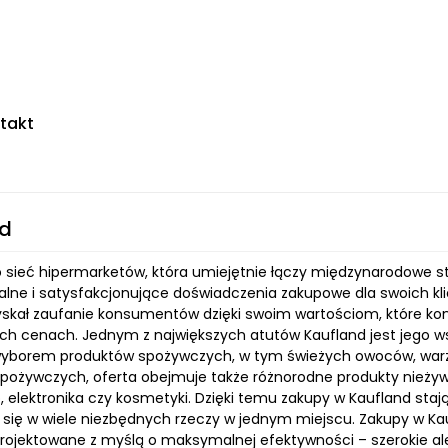
takt
nd
o sieć hipermarketów, która umiejętnie łączy międzynarodowe 
alne i satysfakcjonujące doświadczenia zakupowe dla swoich k
yskał zaufanie konsumentów dzięki swoim wartościom, które kon
ch cenach. Jednym z największych atutów Kaufland jest jego ws
borem produktów spożywczych, w tym świeżych owoców, warz
spożywczych, oferta obejmuje także różnorodne produkty nieżywn
elektronika czy kosmetyki. Dzięki temu zakupy w Kaufland sta
się w wiele niezbędnych rzeczy w jednym miejscu. Zakupy w Kauf
projektowane z myślą o maksymalnej efektywności – szerokie ale