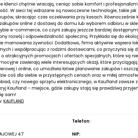
że klienci chętnie wracają, ceniąc sobie komfort i profesjonaliz
ość. W sieci tej wdrażane są nowoczesne technologie, takie j
kupów, skracając czas oczekiwania przy kasach. Równocześnie K
zakupów online z dostawą do domu lub wyborem odbioru w skle
rybie e-commerce, co czyni zakupy jeszcze bardziej dostępnymi.
y rozwój i odpowiedzialność społeczną. Przykłada się do ekologi
ie marnowania żywności. Dodatkowo, firma aktywnie wspiera lok
nych i współpracując z rodzimi dostawcami, co przyczynia się d
o atrakcyjnych promocjach i ofertach specjalnych, które są n
mocyjne zawierają wiele interesujących okazji, które przyciągaj
ierowej i online, co umożliwia łatwe planowanie zakupów i oszc
zie coś dla siebie w przystępnych cenach oraz w miłej atmosfer
 obiad, czy nowego sprzętu elektronicznego, w Kaufland zawsze 
kryj Kaufland – miejsce, gdzie zakupy stają się prawdziwą przyj
się sam!
w:
KAUFLAND
Telefon:
KRAJOWEJ 47
NIP: