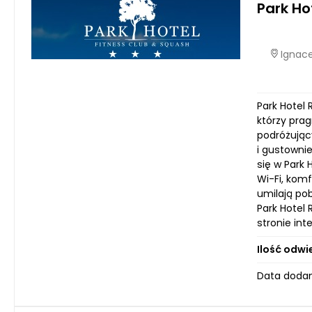
Park Ho
Ignace
Park Hotel
którzy prag
podróżujący
i gustowni
się w Park
Wi-Fi, komf
umilają pob
Park Hotel 
stronie in
Ilość odwi
Data dodan