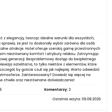
 z elegancją, tworząc idealne warunki dla wszystkich,
a sprawia, że jest to doskonały wybór zarówno dla osób
okalne atrakcje. Hotel oferuje szeroką gamę przestronnych
om niezrównany komfort i atrybuty relaksu. Zatrzymując
nowej generacji. Bezproblemowy dostęp do bezpłatnego
wizja satelitarna, to tylko niektóre z elementów, które
zczegół, by goście czuli się jak najlepiej. Warto odwiedzić
j atmosferze. Zainteresowany? Dowiedz się więcej na
ane chwile oraz niezrównane doświadczenia!
5
Komentarzy:
2
Ostatnia wizyta: 09.08.2026