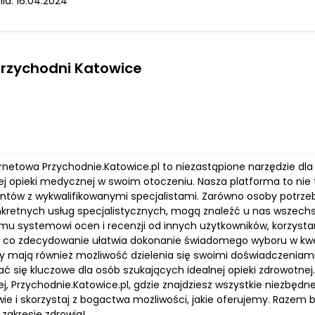
ia: 16.04.2024
przychodni Katowice
ernetowa Przychodnie.Katowice.pl to niezastąpione narzędzie dl
 opieki medycznej w swoim otoczeniu. Nasza platforma to nie ty
entów z wykwalifikowanymi specjalistami. Zarówno osoby potrzebu
nkretnych usług specjalistycznych, mogą znaleźć u nas wszechs
mu systemowi ocen i recenzji od innych użytkowników, korzystanie
, co zdecydowanie ułatwia dokonanie świadomego wyboru w kwes
y mają również możliwość dzielenia się swoimi doświadczeniami,
ć się kluczowe dla osób szukających idealnej opieki zdrowotne
j, Przychodnie.Katowice.pl, gdzie znajdziesz wszystkie niezbęd
wie i skorzystaj z bogactwa możliwości, jakie oferujemy. Raze
zakresie zdrowia!