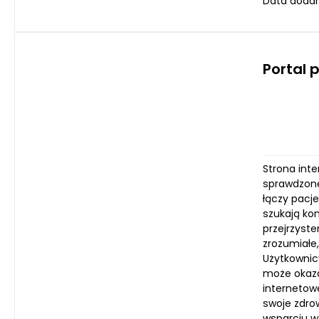
Data dodan
Portal 
Strona int
sprawdzonej
łączy pacj
szukają ko
przejrzyste
zrozumiałe
Użytkownic
może okaza
internetowe
swoje zdro
wsparciu w 