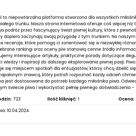
pl to niepowtarzalna platforma stworzona dla wszystkich miłośn
iałego trunku. Nasza strona internetowa oferuje coś więcej niż 
wa podróż przez fascynujący świat piwnej kultury, która z pewn
órzy dopiero zaczynają swoją przygodę z tym trunkem. Na naszym
że recenzje, które pomogą ci zorientować się w niezwykłej różn
ebrane rankingi oraz oceny piw stanowią cenne źródło informacj
kujemy interesujące artykuły, praktyczne porady dotyczące degus
i wiedzy i inspiracji do dalszego eksplorowania piwnej pasji. Piwo.
je się miejscem spotkań dla entuzjastów, którzy chcą dzielić si
 zapalonym znawcą, który potrafi rozpoznać każdy odcień chmi
na jest dostosowana do potrzeb każdego miłośnika piwa. Odwiedź
ym świecie piwa i wykorzystać pełnię piwnego doświadczenia –
edzin:
723
Ilość kliknięć:
1
Ocena:
ia: 10.04.2024