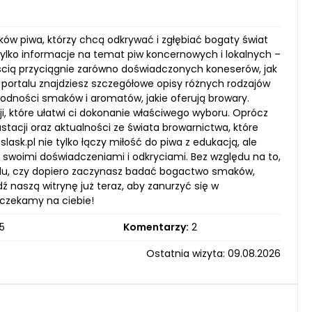
ików piwa, którzy chcą odkrywać i zgłębiać bogaty świat
tylko informacje na temat piw koncernowych i lokalnych –
ością przyciągnie zarówno doświadczonych koneserów, jak
 portalu znajdziesz szczegółowe opisy różnych rodzajów
orodności smaków i aromatów, jakie oferują browary.
i, które ułatwi ci dokonanie właściwego wyboru. Oprócz
tacji oraz aktualności ze świata browarnictwa, które
slask.pl nie tylko łączy miłość do piwa z edukacją, ale
ę swoimi doświadczeniami i odkryciami. Bez względu na to,
elu, czy dopiero zaczynasz badać bogactwo smaków,
 naszą witrynę już teraz, aby zanurzyć się w
 czekamy na ciebie!
5
Komentarzy:
2
Ostatnia wizyta: 09.08.2026