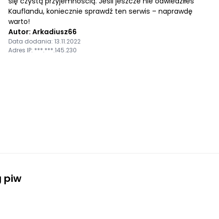
się czystą przyjemnością. Jeśli jeszcze nie odwiedziłeś
Kauflandu, koniecznie sprawdź ten serwis – naprawdę
warto!
Autor: Arkadiusz66
Data dodania: 13.11.2022
Adres IP: ***.***.145.230
 piw