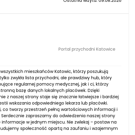
Ostatnia wizyta: 09.08.2026
Portal przychodni Katowice
a wszystkich mieszkańców Katowic, którzy poszukują
lko zwykła lista przychodni, ale prawdziwy hub, który
jące regularnej pomocy medycznej, jak i ci, którzy
tronną bazę danych lokalnych placówek. Dzięki
 z naszej strony staje się znacznie łatwiejsze i bardziej
tii wskazania odpowiedniego lekarza lub placówki.
 co tworzy przestrzeń pełną wartościowych informacji i
j. Serdecznie zapraszamy do odwiedzenia naszej strony
ne informacje w jednym miejscu. Nie zwlekaj – postaw na
m budujemy społeczność opartą na zaufaniu i wzajemnym