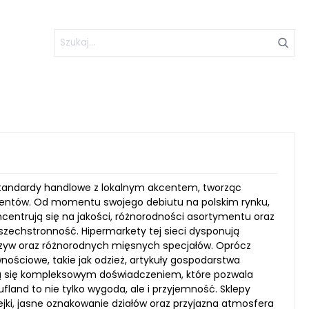
standardy handlowe z lokalnym akcentem, tworząc
lientów. Od momentu swojego debiutu na polskim rynku,
centrują się na jakości, różnorodności asortymentu oraz
zechstronność. Hipermarkety tej sieci dysponują
yw oraz różnorodnych mięsnych specjałów. Oprócz
ościowe, takie jak odzież, artykuły gospodarstwa
ją się kompleksowym doświadczeniem, które pozwala
land to nie tylko wygoda, ale i przyjemność. Sklepy
jki, jasne oznakowanie działów oraz przyjazna atmosfera