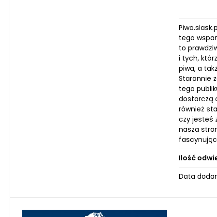
Piwo.slask.
tego wspan
to prawdzi
i tych, kt
piwa, a tak
Starannie z
tego publi
dostarczą c
również sta
czy jesteś
nasza stro
fascynując
Ilość odwi
Data dodan